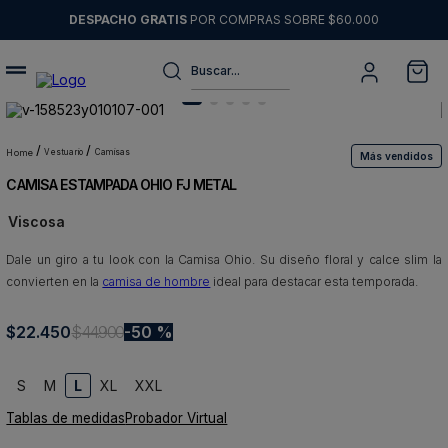
DESPACHO GRATIS
POR COMPRAS SOBRE $60.000
Buscar...
Términos más buscados
1
.
sweater
vestuario
camisas
Más vendidos
CAMISA ESTAMPADA OHIO FJ METAL
2
.
chaquetas
Viscosa
3
.
pantalon
Dale un giro a tu look con la Camisa Ohio. Su diseño floral y calce slim la
4
.
camisas
convierten en la
camisa de hombre
ideal para destacar esta temporada.
5
.
chaqueta cuero
$
22
6
.
.
450
blazer
$
44
.
900
50 %
7
.
jeans
S
M
L
XL
XXL
8
.
chaqueta
Tablas de medidas
Probador Virtual
9
.
poleron