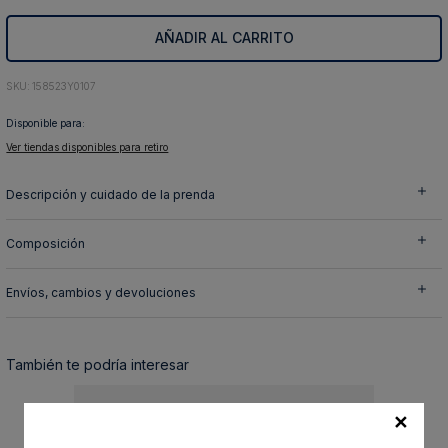
10
.
abrigo
AÑADIR AL CARRITO
:
158523Y0107
Disponible para:
Ver tiendas disponibles para retiro
Descripción y cuidado de la prenda
Composición
Envíos, cambios y devoluciones
También te podría interesar
✕