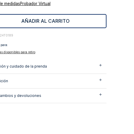
de medidas
Probador Virtual
AÑADIR AL CARRITO
424T0189
 para:
as disponibles para retiro
ión y cuidado de la prenda
ción
cambios y devoluciones