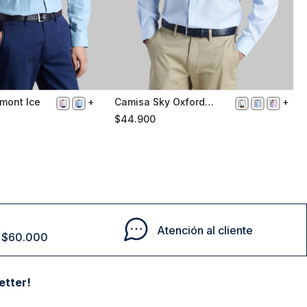
mont Ice
Camisa Sky Oxford
XL
Smart Casual
$
44
.
900
Comprar
Comprar
Atención al cliente
de $60.000
etter!