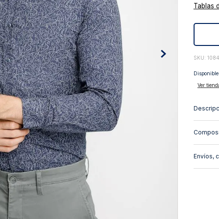
Tablas 
10
.
abrigo
:
108
Disponible
Ver tiend
Descripc
Composi
Envíos, 