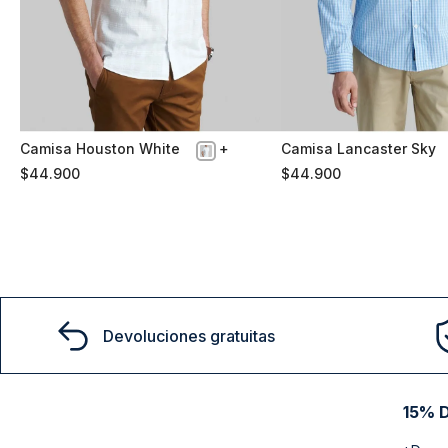
Camisa Houston White
Camisa Lancaster Sky
M
XXL
$
44
.
900
$
44
.
900
Comprar
Comprar
Devoluciones gratuitas
15% D