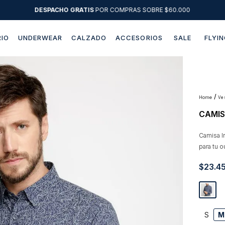
DESPACHO GRATIS
POR COMPRAS SOBRE $60.000
IO
UNDERWEAR
CALZADO
ACCESORIOS
SALE
FLYIN
Términos más buscados
1
.
sweater
2
.
chaquetas
v
CAMIS
3
.
pantalon
4
.
camisas
Camisa I
para tu o
5
.
chaqueta cuero
$
23
.
4
6
.
jeans
7
.
blazer
8
.
chaqueta
S
M
9
.
poleron