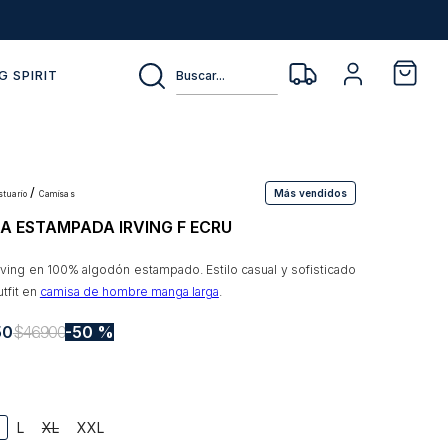
Buscar...
G SPIRIT
Más vendidos
estuario
camisas
A ESTAMPADA IRVING F ECRU
rving en 100% algodón estampado. Estilo casual y sofisticado
utfit en
camisa de hombre manga larga
.
50
$
46
.
900
50 %
L
XL
XXL