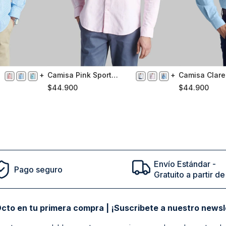
Camisa Pink Sport
Camisa Clare
L
XXL
Oxford
$
44
.
900
$
44
.
900
Comprar
Envío Estándar -
Pago seguro
Gratuito a partir 
cto en tu primera compra | ¡Suscribete a nuestro newsl