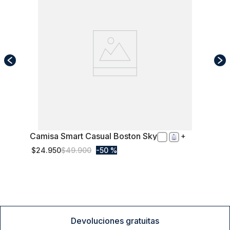
Camisa Smart Casual Boston Sky
XXL
$
24
.
950
$
49
.
900
50 %
Comprar
Devoluciones gratuitas