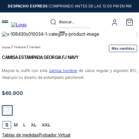
DESPACHO EXPRESS
COMPRANDO ANTES DE LAS 12:00 PM EN RM
Buscar...
Términos más buscados
1
.
sweater
vestuario
camisas
Más vendidos
CAMISA ESTAMPADA GEORGIA FJ NAVY
2
.
chaquetas
3
.
camisas
Mejora tu outfit con esta
camisa hombre
de calce regular y algodón BCI,
ideal por su diseño de estampado patchwork.
4
.
pantalon
5
.
jeans
$
46
.
900
6
.
chaqueta cuero
7
.
chaqueta
8
.
blazer
S
M
L
XL
XXL
Tablas de medidas
Probador Virtual
9
.
poleron