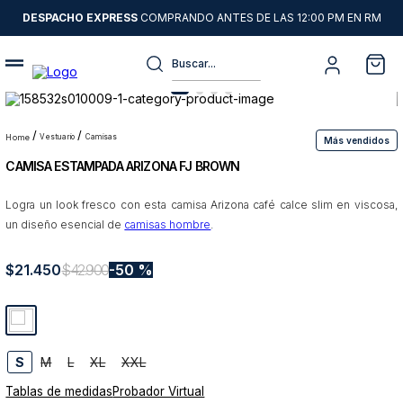
DESPACHO EXPRESS
COMPRANDO ANTES DE LAS 12:00 PM EN RM
Buscar...
Términos más buscados
1
.
sweater
vestuario
camisas
Más vendidos
CAMISA ESTAMPADA ARIZONA FJ BROWN
2
.
camisas
3
.
chaquetas
Logra un look fresco con esta camisa Arizona café calce slim en viscosa,
un diseño esencial de
camisas hombre
.
4
.
pantalon
5
.
jeans
$
21
.
450
$
42
.
900
50 %
6
.
chaqueta cuero
7
.
blazer
8
.
chaqueta
S
M
L
XL
XXL
Tablas de medidas
Probador Virtual
9
.
poleron