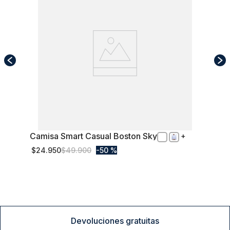
Camisa Smart Casual Boston Sky
XXL
$
24
.
950
$
49
.
900
50 %
Comprar
Devoluciones gratuitas