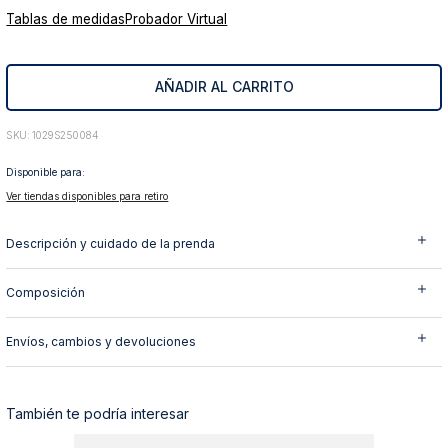
Tablas de medidas
Probador Virtual
10
.
abrigo
AÑADIR AL CARRITO
:
1029S250084
Disponible para:
Ver tiendas disponibles para retiro
Descripción y cuidado de la prenda
Composición
Envíos, cambios y devoluciones
También te podría interesar