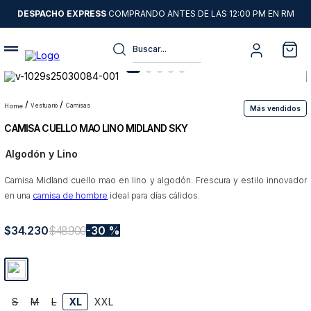
DESPACHO EXPRESS
COMPRANDO ANTES DE LAS 12:00 PM EN RM
Buscar...
Términos más buscados
1
.
sweater
vestuario
camisas
Más vendidos
CAMISA CUELLO MAO LINO MIDLAND SKY
2
.
chaquetas
Algodón y Lino
3
.
camisas
Camisa Midland cuello mao en lino y algodón. Frescura y estilo innovador
4
.
pantalon
en una
camisa de hombre
ideal para días cálidos.
5
.
jeans
$
34
6
.
.
230
chaqueta cuero
$
48
.
900
30 %
7
.
chaqueta
8
.
blazer
S
M
L
XL
XXL
9
.
poleron