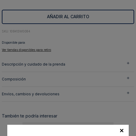
10
.
abrigo
AÑADIR AL CARRITO
:
108413W0084
Disponible para:
Ver tiendas disponibles para retiro
Descripción y cuidado de la prenda
Composición
Envíos, cambios y devoluciones
También te podría interesar
✕