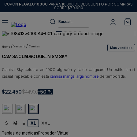
CUPÓN
REGALO10000
PARA $10.000 DE DESCUENTO POR COMPRAS
SOBRE $79.900
Buscar...
Términos más buscados
1
.
sweater
vestuario
camisas
Más vendidos
CAMISA CUADRO DUBLIN SM SKY
2
.
chaquetas
3
.
pantalon
Camisa Sky celeste en 100% algodón y calce vanguard. Un estilo smart
casual impecable con esta
camisa manga larga hombre
de temporada.
4
.
camisas
5
.
chaqueta cuero
$
22
.
450
$
44
.
900
50 %
6
.
blazer
7
.
jeans
8
.
chaqueta
S
M
L
XL
XXL
Tablas de medidas
Probador Virtual
9
.
poleron