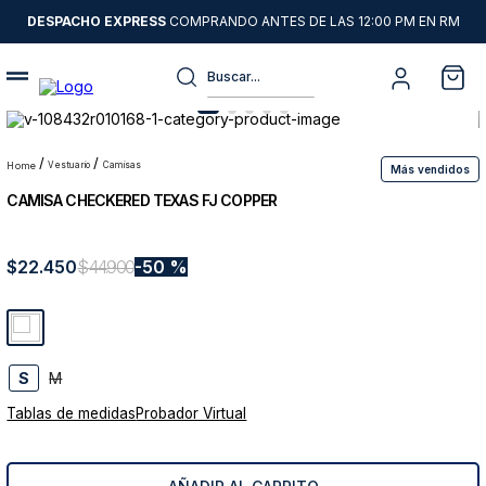
DESPACHO EXPRESS
COMPRANDO ANTES DE LAS 12:00 PM EN RM
Buscar...
Términos más buscados
1
.
sweater
vestuario
camisas
Más vendidos
CAMISA CHECKERED TEXAS FJ COPPER
2
.
chaquetas
3
.
camisas
$
22
.
450
$
44
.
900
50 %
4
.
pantalon
5
.
jeans
6
.
chaqueta cuero
S
M
7
.
chaqueta
Tablas de medidas
Probador Virtual
8
.
blazer
9
.
poleron