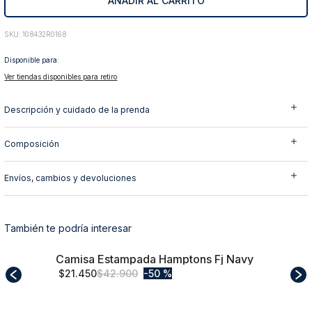
AÑADIR AL CARRITO
10
.
abrigo
:
108432R0168
Disponible para:
Ver tiendas disponibles para retiro
Descripción y cuidado de la prenda
Composición
Envíos, cambios y devoluciones
También te podría interesar
Camisa Estampada Hamptons Fj Navy
M
$
21
.
450
$
42
.
900
50 %
Comprar