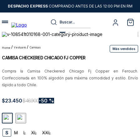
DESPACHO EXPRESS
COMPRANDO ANTES DE LAS 12:00 PM EN RM
Buscar...
Términos más buscados
1
.
sweater
vestuario
camisas
Más vendidos
CAMISA CHECKERED CHICAGO FJ COPPER
2
.
chaquetas
3
.
camisas
Compra la Camisa Checkered Chicago Fj Copper en Ferouch.
Confeccionada en 100% algodón para máxima comodidad y estilo. Envío
4
.
pantalon
rápido a todo Chile.
5
.
jeans
$
23
.
450
$
46
.
900
50 %
6
.
chaqueta cuero
7
.
chaqueta
8
.
blazer
S
M
L
XL
XXL
9
.
poleron