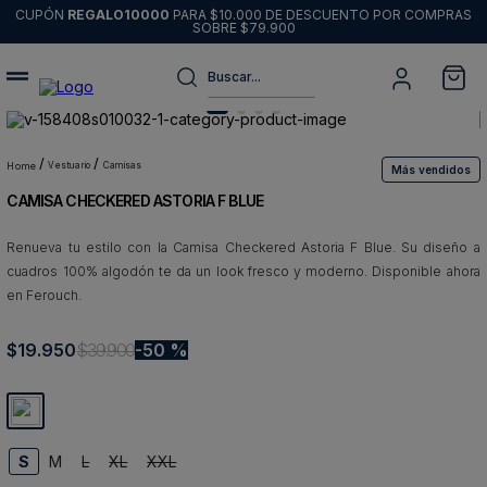
CUPÓN
REGALO10000
PARA $10.000 DE DESCUENTO POR COMPRAS
SOBRE $79.900
Buscar...
Términos más buscados
1
.
sweater
vestuario
camisas
Más vendidos
CAMISA CHECKERED ASTORIA F BLUE
2
.
chaquetas
3
.
pantalon
Renueva tu estilo con la Camisa Checkered Astoria F Blue. Su diseño a
cuadros 100% algodón te da un look fresco y moderno. Disponible ahora
4
.
camisas
en Ferouch.
5
.
chaqueta cuero
$
19
.
950
$
39
.
900
50 %
6
.
blazer
7
.
jeans
8
.
chaqueta
S
M
L
XL
XXL
9
.
poleron