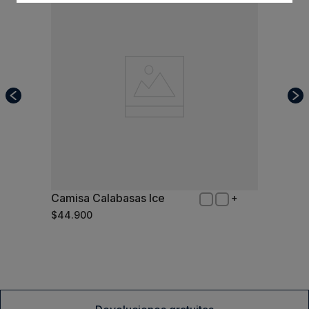
Camisa Calabasas Ice
XL
$
44
.
900
Comprar