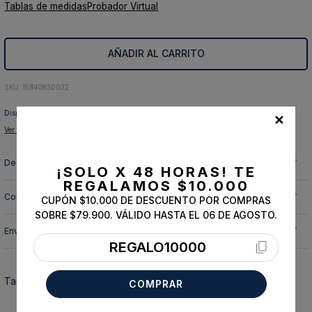
Tablas de medidas
Probador Virtual
10
.
abrigo
AÑADIR AL CARRITO
:
158408S0032
Disponible para:
✕
Ver tiendas disponibles para retiro
Descripción y cuidado de la prenda
¡SOLO X 48 HORAS!
TE
REGALAMOS $10.000
Composición
CUPÓN $10.000 DE DESCUENTO POR COMPRAS
SOBRE $79.900. VÁLIDO HASTA EL 06 DE AGOSTO.
Envíos, cambios y devoluciones
REGALO10000
También te podría interesar
COMPRAR