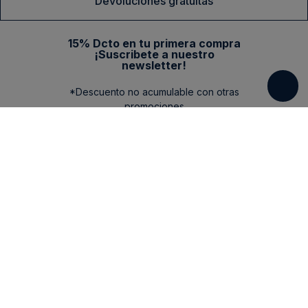
Devoluciones gratuitas
15% Dcto en tu primera compra
¡Suscribete a nuestro
newsletter!
*Descuento no acumulable con otras
promociones
Categorias