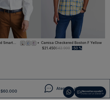
d Smart
Camisa Checkered Boston F Yellow
S
e
$
21
.
450
$
42
.
900
50 %
Comprar
Comprar
Atención al cliente
de $60.000
¿Necesitas ayuda?
Chatea con un asesor IA
etter!