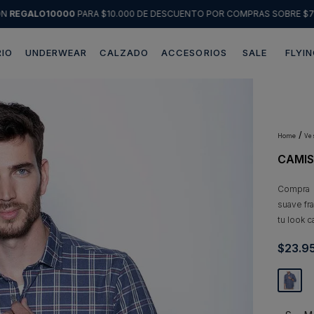
ÓN
REGALO10000
PARA $10.000 DE DESCUENTO POR COMPRAS SOBRE $7
IO
UNDERWEAR
CALZADO
ACCESORIOS
SALE
FLYIN
Términos más buscados
1
.
sweater
2
.
chaquetas
v
CAMIS
3
.
pantalon
4
.
camisas
Compra 
suave fr
5
.
chaqueta cuero
tu look c
6
.
blazer
$
23
.
9
7
.
jeans
8
.
chaqueta
9
.
poleron