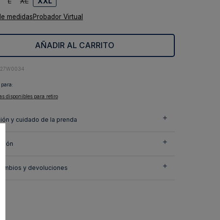
L
XL
XXL
de medidas
Probador Virtual
AÑADIR AL CARRITO
427W0034
 para:
as disponibles para retiro
ión y cuidado de la prenda
ción
cambios y devoluciones