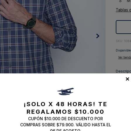
S
M
10
.
abrigo
Tablas 
:
108
Disponible
Ver tiend
Descripc
✕
Composi
Envíos, 
¡SOLO X 48 HORAS!
TE
REGALAMOS $10.000
CUPÓN $10.000 DE DESCUENTO POR
COMPRAS SOBRE $79.900. VÁLIDO HASTA EL
06 DE AGOSTO.