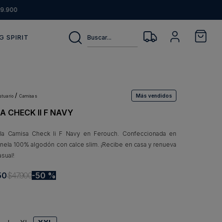
9.900
Buscar...
G SPIRIT
Más vendidos
estuario
camisas
A CHECK II F NAVY
la Camisa Check Ii F Navy en Ferouch. Confeccionada en
anela 100% algodón con calce slim. ¡Recibe en casa y renueva
asual!
50
$
47
.
900
50 %