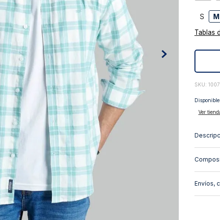
10
.
abrigo
S
M
Tablas 
:
100
Disponible
Ver tiend
Descripc
Composi
Envíos, 