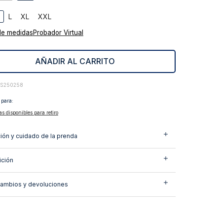
L
XL
XXL
de medidas
Probador Virtual
AÑADIR AL CARRITO
7S250258
 para:
as disponibles para retiro
ión y cuidado de la prenda
ción
cambios y devoluciones