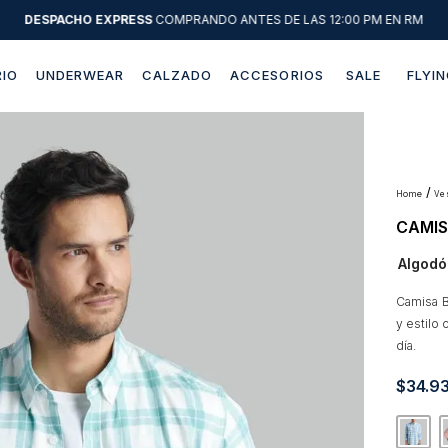
DESPACHO EXPRESS
COMPRANDO ANTES DE LAS 12:00 PM EN RM
IO
UNDERWEAR
CALZADO
ACCESORIOS
SALE
FLYIN
Términos más buscados
1
.
sweater
2
.
chaquetas
v
CAMIS
3
.
camisas
Algodó
4
.
pantalon
5
.
chaqueta cuero
Camisa B
y estilo 
6
.
jeans
día.
7
.
chaqueta
$
34
.
9
8
.
blazer
9
.
poleron