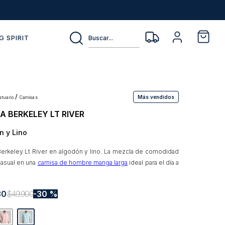
Buscar...
G SPIRIT
Más vendidos
estuario
camisas
A BERKELEY LT RIVER
n y Lino
erkeley Lt River en algodón y lino. La mezcla de comodidad
casual en una
camisa de hombre manga larga
ideal para el día a
30
$
49
.
900
30 %