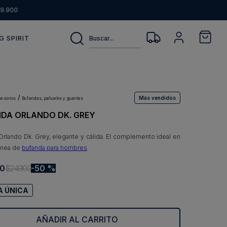
9.900
Buscar...
G SPIRIT
Más vendidos
ccesorios
bufandas, pañuelos y guantes
DA ORLANDO DK. GREY
Orlando Dk. Grey, elegante y cálida. El complemento ideal en
línea de
bufanda para hombres
.
0
$
24
.
900
50 %
A ÚNICA
AÑADIR AL CARRITO