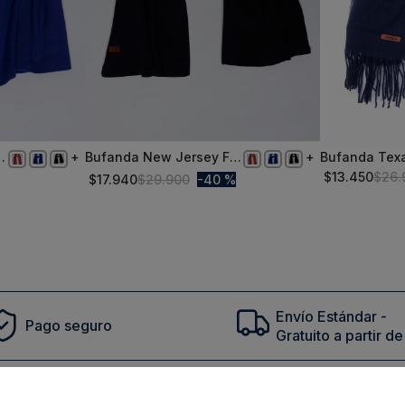
s
Bufanda New Jersey Fjs
Bufanda Tex
TALLA ÚNICA
S/T
Graphite
$
13
.
450
$
26
.
$
17
.
940
$
29
.
900
40 %
Comprar
Envío Estándar -
Pago seguro
Gratuito a partir 
cto en tu primera compra | ¡Suscribete a nuestro newsl