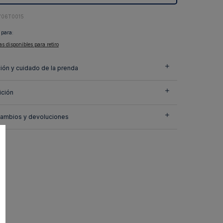
706T0015
 para:
as disponibles para retiro
ión y cuidado de la prenda
ción
cambios y devoluciones