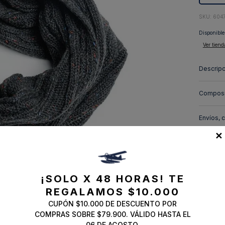
10
.
abrigo
:
604
Disponible
Ver tiend
Descripc
Composi
Envíos, 
✕
¡SOLO X 48 HORAS!
TE
REGALAMOS $10.000
CUPÓN $10.000 DE DESCUENTO POR
COMPRAS SOBRE $79.900. VÁLIDO HASTA EL
06 DE AGOSTO.