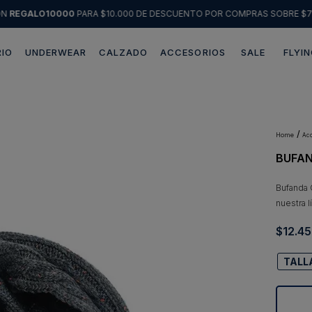
ÓN
REGALO10000
PARA $10.000 DE DESCUENTO POR COMPRAS SOBRE $7
IO
UNDERWEAR
CALZADO
ACCESORIOS
SALE
FLYIN
Términos más buscados
1
.
sweater
2
.
chaquetas
a
BUFAN
3
.
pantalon
4
.
camisas
Bufanda 
nuestra 
5
.
chaqueta cuero
$
12
.
45
6
.
blazer
7
.
jeans
TALL
8
.
chaqueta
9
.
poleron