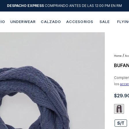
DESPACHO EXPRESS
COMPRANDO ANTES DE LAS 12:00 PM EN RM
IO
UNDERWEAR
CALZADO
ACCESORIOS
SALE
FLYIN
Términos más buscados
1
.
sweater
2
.
chaquetas
a
BUFAN
3
.
camisas
4
.
pantalon
Compleme
los
acce
5
.
chaqueta cuero
$
29
.
9
6
.
jeans
7
.
chaqueta
8
.
blazer
S/T
9
.
poleron