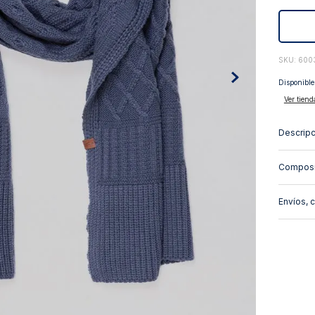
10
.
abrigo
:
600
Disponible
Ver tiend
Descripc
Composi
Envíos, 