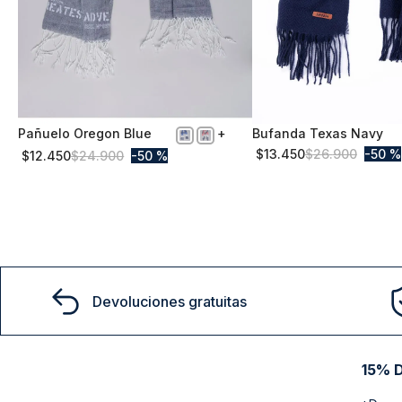
Pañuelo Oregon Blue
Bufanda Texas Navy
S/T
S/T
$
13
.
450
$
26
.
900
50 %
$
12
.
450
$
24
.
900
50 %
Comprar
Comprar
Devoluciones gratuitas
15% D