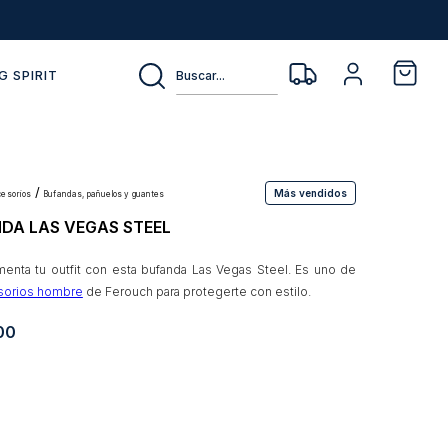
Buscar...
G SPIRIT
Más vendidos
ccesorios
bufandas, pañuelos y guantes
DA LAS VEGAS STEEL
nta tu outfit con esta bufanda Las Vegas Steel. Es uno de
sorios hombre
de Ferouch para protegerte con estilo.
00