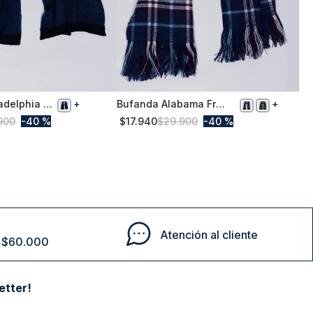
adelphia Fr
Bufanda Alabama Fr
ICA
TALLA ÚNICA
Navy
900
40 %
$
17
.
940
$
29
.
900
40 %
Comprar
Comprar
Atención al cliente
de $60.000
etter!