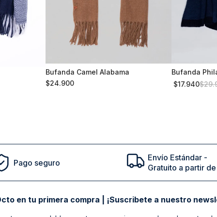
Bufanda Camel Alabama
Bufanda Phil
S/T
TALLA ÚN
Indigo
$
24
.
900
$
17
.
940
$
29
.
Comprar
Envío Estándar -
Pago seguro
Gratuito a partir 
cto en tu primera compra | ¡Suscribete a nuestro newsl