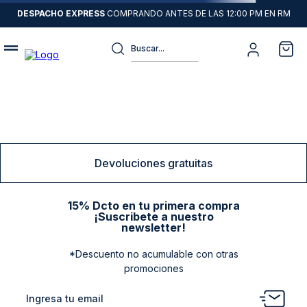
DESPACHO EXPRESS
COMPRANDO ANTES DE LAS 12:00 PM EN RM
Buscar...
Términos más buscados
1
.
sweater
2
.
chaquetas
3
.
camisas
Devoluciones gratuitas
4
.
pantalon
5
.
jeans
15% Dcto en tu primera compra
¡Suscribete a nuestro
6
.
chaqueta cuero
newsletter!
7
.
chaqueta
*Descuento no acumulable con otras
promociones
8
.
blazer
9
.
poleron