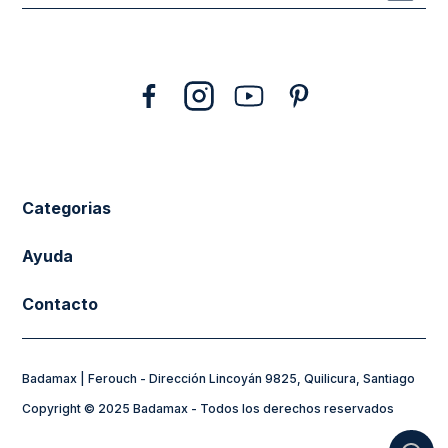
10
.
abrigo
Categorias
New Arrivals
Ayuda
Vestuario
Cuidado de la Ropa
Contacto
Calzado
Tiendas
sacferouch@badamax.cl
Accesorios
Preguntas frecuentes
Badamax | Ferouch - Dirección Lincoyán 9825, Quilicura, Santiago
Horarios de Atención:
Sale
Formas de Pago
Copyright © 2025 Badamax - Todos los derechos reservados
Lunes a Jueves de 8:30 a 17:30hs
Flying Spirit
Mi Cuenta