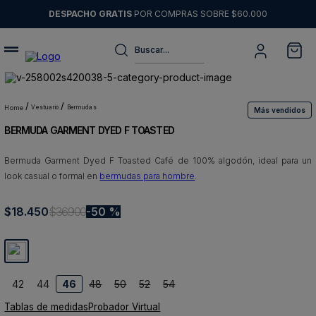
DESPACHO GRATIS
POR COMPRAS SOBRE $60.000
Buscar...
Términos más buscados
1
.
sweater
vestuario
bermudas
Más vendidos
BERMUDA GARMENT DYED F TOASTED
2
.
chaquetas
3
.
pantalon
Bermuda Garment Dyed F Toasted Café de 100% algodón, ideal para un
look casual o formal en
bermudas para hombre
.
4
.
camisas
5
.
chaqueta cuero
$
18
.
450
$
36
.
900
50 %
6
.
blazer
7
.
jeans
8
.
chaqueta
42
44
46
48
50
52
54
Tablas de medidas
Probador Virtual
9
.
poleron