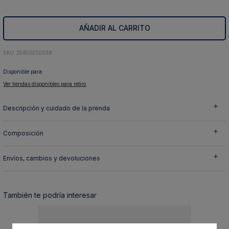
10
.
abrigo
AÑADIR AL CARRITO
:
258002S0038
Disponible para:
Ver tiendas disponibles para retiro
Descripción y cuidado de la prenda
Composición
Envíos, cambios y devoluciones
También te podría interesar