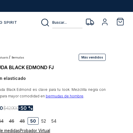
Buscar...
G SPIRIT
Más vendidos
estuario
bermudas
DA BLACK EDMOND FJ
n elasticado
da Black Edmond es clave para tu look. Mezclilla negra con
 para mayor comodidad en
bermudas de hombre
.
0
$
42
.
900
50 %
44
46
48
50
52
54
de medidas
Probador Virtual