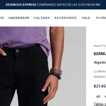
DESPACHO EXPRESS
COMPRANDO ANTES DE LAS 12:00 PM EN RM
IO
UNDERWEAR
CALZADO
ACCESORIOS
SALE
FLYIN
Términos más buscados
1
.
sweater
2
.
chaquetas
v
BERMU
3
.
pantalon
Algodó
4
.
camisas
5
.
chaqueta cuero
La Bermu
elastano
6
.
jeans
$
21
.
45
7
.
blazer
8
.
chaqueta
42
Tablas 
9
.
poleron