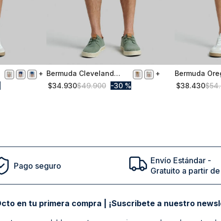
Bermuda Cleveland
Bermuda Ore
52
48
Casual Natural
Beige
%
$
34
.
930
$
49
.
900
30 %
$
38
.
430
$
54
.
Comprar
Envío Estándar -
Pago seguro
Gratuito a partir 
cto en tu primera compra | ¡Suscribete a nuestro newsl