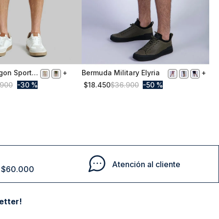
gon Sport
Bermuda Military Elyria
50
900
30 %
$
18
.
450
$
36
.
900
50 %
Comprar
Comprar
Atención al cliente
de $60.000
etter!