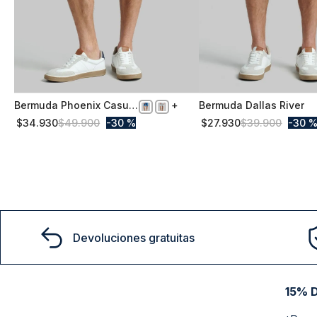
Bermuda Phoenix Casual
Bermuda Dallas River
S
48
Steel
$
34
.
930
$
49
.
900
30 %
$
27
.
930
$
39
.
900
30 
Comprar
Comprar
Devoluciones gratuitas
15% D