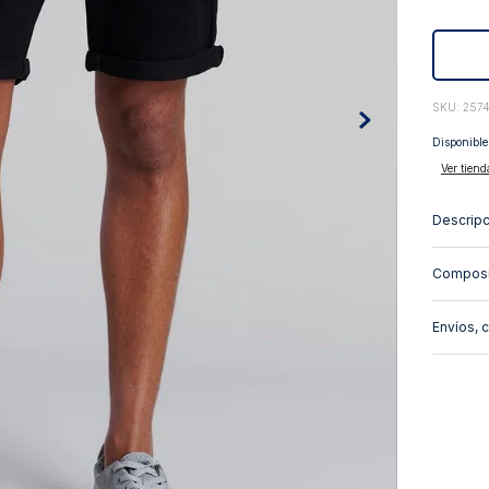
10
.
abrigo
:
257
Disponible
Ver tiend
Descripc
Composi
Envíos, 