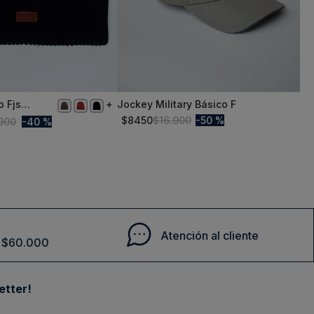
o Fjs
Jockey Military Básico F
ICA
S/T
$
8450
$
16
.
900
50 %
900
40 %
Comprar
Comprar
Atención al cliente
de $60.000
etter!