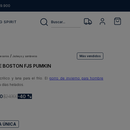
9.900
Buscar...
G SPIRIT
Más vendidos
ccesorios
jockeys y sombreros
E BOSTON FJS PUMKIN
rílico y lana para el frío. El
gorro de invierno para hombre
a días helados.
0
$
24
.
900
40 %
A ÚNICA