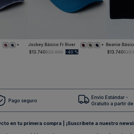
Jockey Básico Fr River
Beanie Básic
TALLA ÚNICA
TALLA ÚN
Marine
$
13
.
740
$
22
.
900
40 %
$
13
.
740
$
22
.
Comprar
Envío Estándar -
Pago seguro
Gratuito a partir 
cto en tu primera compra | ¡Suscribete a nuestro newsl