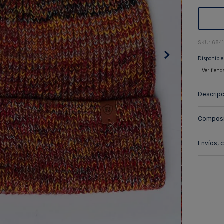
10
.
abrigo
:
684
Disponible
Ver tiend
Descripc
Composi
Envíos, 