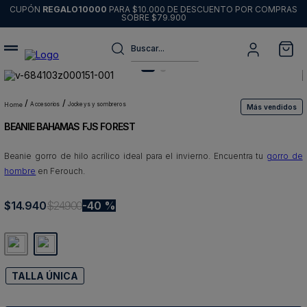
CUPÓN
REGALO10000
PARA $10.000 DE DESCUENTO POR COMPRAS
SOBRE $79.900
Buscar...
Términos más buscados
1
.
sweater
accesorios
jockeys y sombreros
Más vendidos
BEANIE BAHAMAS FJS FOREST
2
.
chaquetas
3
.
pantalon
Beanie gorro de hilo acrílico ideal para el invierno. Encuentra tu
gorro de
hombre
en Ferouch.
4
.
camisas
5
.
chaqueta cuero
$
14
.
940
$
24
.
900
40 %
6
.
blazer
7
.
jeans
8
.
chaqueta
TALLA ÚNICA
9
.
poleron