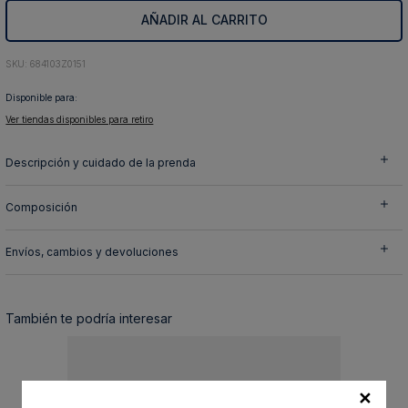
AÑADIR AL CARRITO
10
.
abrigo
:
684103Z0151
Disponible para:
Ver tiendas disponibles para retiro
Descripción y cuidado de la prenda
Composición
Envíos, cambios y devoluciones
También te podría interesar
✕