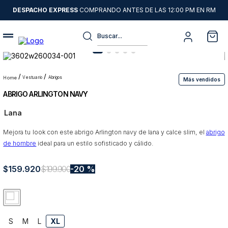
DESPACHO EXPRESS
COMPRANDO ANTES DE LAS 12:00 PM EN RM
Buscar...
Términos más buscados
1
.
sweater
vestuario
abrigos
Más vendidos
ABRIGO ARLINGTON NAVY
2
.
chaquetas
Lana
3
.
camisas
Mejora tu look con este abrigo Arlington navy de lana y calce slim, el
4
.
pantalon
abrigo
de hombre
ideal para un estilo sofisticado y cálido.
5
.
jeans
$
159
6
.
.
920
chaqueta cuero
$
199
.
900
20 %
7
.
chaqueta
8
.
blazer
S
M
L
XL
9
.
poleron