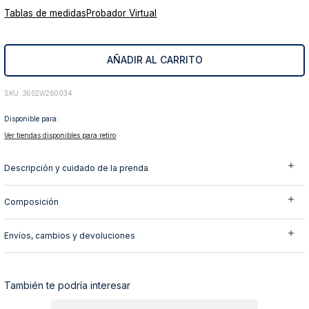
Tablas de medidas
Probador Virtual
10
.
abrigo
AÑADIR AL CARRITO
:
3602W260034
Disponible para:
Ver tiendas disponibles para retiro
Descripción y cuidado de la prenda
Composición
Envíos, cambios y devoluciones
También te podría interesar