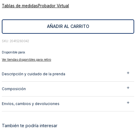
Tablas de medidas
Probador Virtual
10
.
abrigo
AÑADIR AL CARRITO
:
2041S260042
Disponible para:
Ver tiendas disponibles para retiro
Descripción y cuidado de la prenda
Composición
Envíos, cambios y devoluciones
También te podría interesar