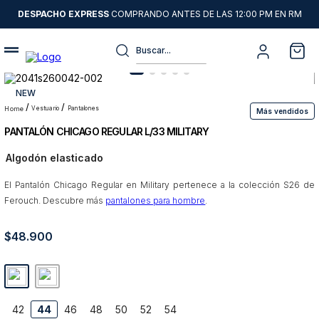
DESPACHO EXPRESS
COMPRANDO ANTES DE LAS 12:00 PM EN RM
Buscar...
Términos más buscados
NEW
1
.
sweater
vestuario
pantalones
Más vendidos
PANTALÓN CHICAGO REGULAR L/33 MILITARY
2
.
chaquetas
Algodón elasticado
3
.
camisas
El Pantalón Chicago Regular en Military pertenece a la colección S26 de
4
.
pantalon
Ferouch. Descubre más
pantalones para hombre
.
5
.
jeans
$
48
6
.
.
900
chaqueta cuero
7
.
chaqueta
8
.
blazer
42
44
46
48
50
52
54
9
.
poleron