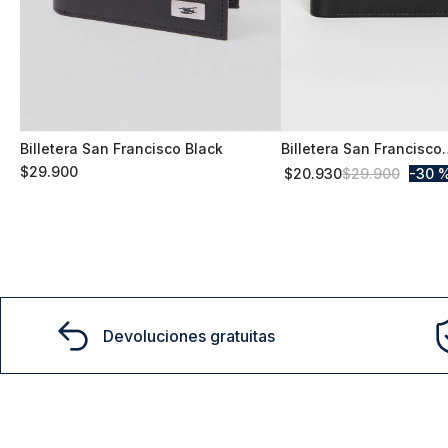
Billetera San Francisco Black
Billetera San Francisco
S/T
S/T
Black Cuero
$
29
.
900
$
20
.
930
$
29
.
900
30 
Comprar
Comprar
Devoluciones gratuitas
15% D