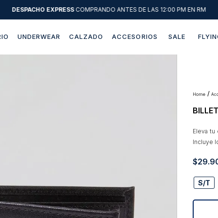
DESPACHO EXPRESS
COMPRANDO ANTES DE LAS 12:00 PM EN RM
IO
UNDERWEAR
CALZADO
ACCESORIOS
SALE
FLYIN
Términos más buscados
1
.
sweater
2
.
chaquetas
a
BILLE
3
.
camisas
4
.
pantalon
Eleva tu
Incluye 
5
.
chaqueta cuero
$
29
.
9
6
.
jeans
7
.
chaqueta
S/T
8
.
blazer
9
.
poleron