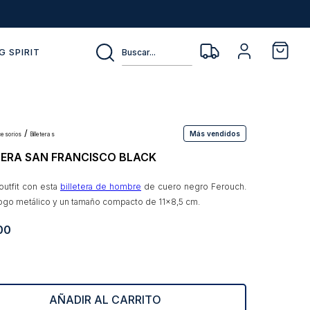
Buscar...
G SPIRIT
Más vendidos
ccesorios
billeteras
TERA SAN FRANCISCO BLACK
 outfit con esta
billetera de hombre
de cuero negro Ferouch.
logo metálico y un tamaño compacto de 11x8,5 cm.
00
AÑADIR AL CARRITO