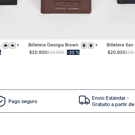
Billetera Georgia Brown
Billetera San
S/T
S/T
Marine
%
$
20
.
930
$
29
.
900
30 %
$
20
.
930
$
29
.
Comprar
Envío Estándar -
Pago seguro
Gratuito a partir 
cto en tu primera compra | ¡Suscribete a nuestro newsl