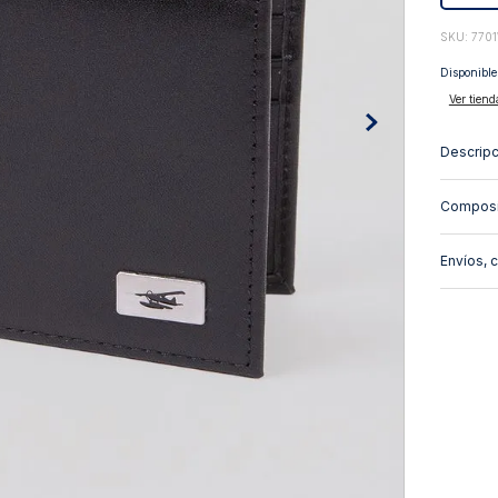
10
.
abrigo
:
770
Disponible
Ver tiend
Descripc
Composi
Envíos, 