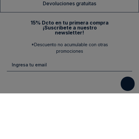
Devoluciones gratuitas
15% Dcto en tu primera compra
¡Suscribete a nuestro
newsletter!
*Descuento no acumulable con otras
promociones
Categorias