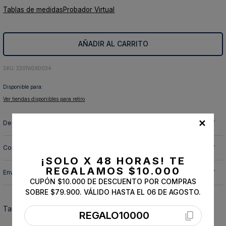
Tablas de medidas
Probador Virtual
10
.
abrigo
AÑADIR AL CARRITO
:
2301W260034
Disponible para:
Ver tiendas disponibles para retiro
✕
Descripción y cuidado de la prenda
Composición
¡SOLO X 48 HORAS!
TE
REGALAMOS $10.000
Envíos, cambios y devoluciones
CUPÓN $10.000 DE DESCUENTO POR COMPRAS
SOBRE $79.900. VÁLIDO HASTA EL 06 DE AGOSTO.
También te podría interesar
REGALO10000