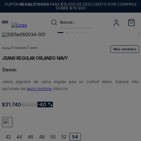
CUPÓN
REGALO10000
PARA $10.000 DE DESCUENTO POR COMPRAS
SOBRE $79.900
Buscar...
Términos más buscados
1
.
sweater
vestuario
jeans
Más vendidos
JEANS REGULAR ORLANDO NAVY
2
.
chaquetas
Denim
3
.
pantalon
Jeans algodón de calce regular para un confort diario. Explora más
4
.
camisas
opciones de
jeans hombre
clásicos.
5
.
chaqueta cuero
$
31
6
.
.
740
jeans
$
52
.
900
40 %
7
.
blazer
8
.
chaqueta
42
44
46
48
50
52
54
9
.
poleron