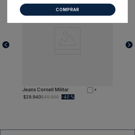
COMPRAR
Jeans Cornell Militar
44
$
29
.
940
$
49
.
900
40 %
Comprar