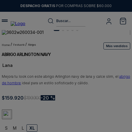
DESPACHO GRATIS
POR COMPRAS SOBRE $60.000
Buscar...
Términos más buscados
1
.
sweater
vestuario
abrigos
Más vendidos
ABRIGO ARLINGTON NAVY
2
.
chaquetas
Lana
3
.
pantalon
Mejora tu look con este abrigo Arlington navy de lana y calce slim, el
4
.
camisas
abrigo
de hombre
ideal para un estilo sofisticado y cálido.
5
.
chaqueta cuero
$
159
6
.
.
920
blazer
$
199
.
900
20 %
7
.
jeans
8
.
chaqueta
S
M
L
XL
9
.
poleron