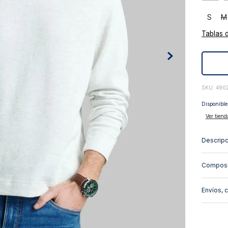
10
.
abrigo
S
M
Tablas 
:
490
Disponible
Ver tiend
Descripc
Composi
Envíos, 