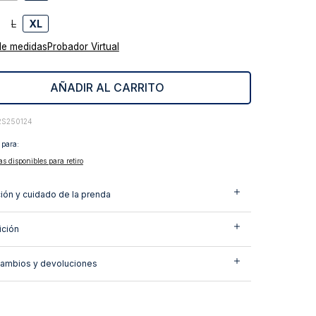
L
XL
de medidas
Probador Virtual
AÑADIR AL CARRITO
2S250124
 para:
as disponibles para retiro
ión y cuidado de la prenda
ción
cambios y devoluciones