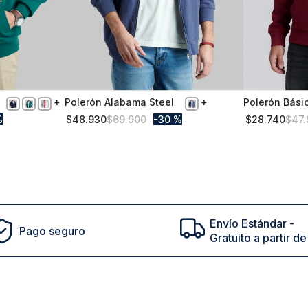
Polerón Alabama Steel
Polerón Bási
S
S
Fr Burgundy
%
$
48
.
930
$
69
.
900
30 %
$
28
.
740
$
47
.
Comprar
Envío Estándar -
Pago seguro
Gratuito a partir 
cto en tu primera compra | ¡Suscribete a nuestro newsl