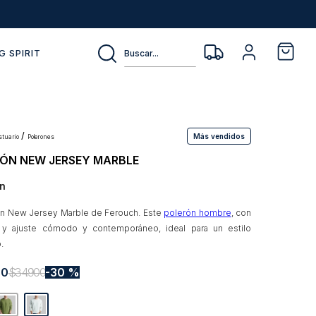
Buscar...
G SPIRIT
Más vendidos
estuario
polerones
ÓN NEW JERSEY MARBLE
n
ón New Jersey Marble de Ferouch. Este
polerón hombre
, con
 y ajuste cómodo y contemporáneo, ideal para un estilo
.
30
$
34
.
900
30 %