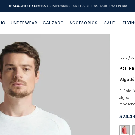
DESPACHO EXPRESS
COMPRANDO ANTES DE LAS 12:00 PM EN RM
IO
UNDERWEAR
CALZADO
ACCESORIOS
SALE
FLYIN
Términos más buscados
1
.
sweater
2
.
chaquetas
v
POLER
3
.
camisas
Algodó
4
.
pantalon
5
.
chaqueta cuero
El Poler
algodón
6
.
jeans
moderno
7
.
chaqueta
$
24
.
4
8
.
blazer
9
.
poleron