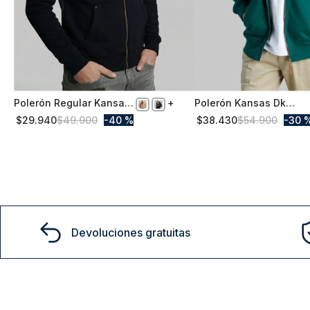
Polerón Regular Kansas
Polerón Kansas Dk
M
M
Black
Green
$
29
.
940
$
49
.
900
40 %
$
38
.
430
$
54
.
900
30 
Comprar
Comprar
Devoluciones gratuitas
15% D