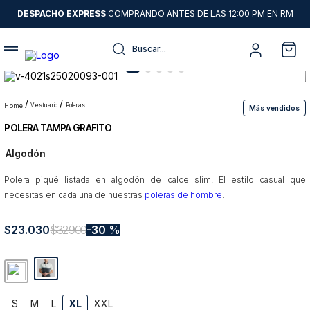
DESPACHO EXPRESS
COMPRANDO ANTES DE LAS 12:00 PM EN RM
Buscar...
Términos más buscados
1
.
sweater
vestuario
poleras
Más vendidos
POLERA TAMPA GRAFITO
2
.
camisas
Algodón
3
.
chaquetas
Polera piqué listada en algodón de calce slim. El estilo casual que
4
.
pantalon
necesitas en cada una de nuestras
poleras de hombre
.
5
.
jeans
$
23
6
.
.
030
chaqueta cuero
$
32
.
900
30 %
7
.
blazer
8
.
chaqueta
9
.
poleron
S
M
L
XL
XXL