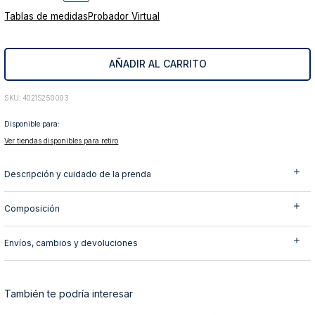
10
.
abrigo
Tablas de medidas
Probador Virtual
AÑADIR AL CARRITO
:
4021S250093
Disponible para:
Ver tiendas disponibles para retiro
Descripción y cuidado de la prenda
Composición
Envíos, cambios y devoluciones
También te podría interesar