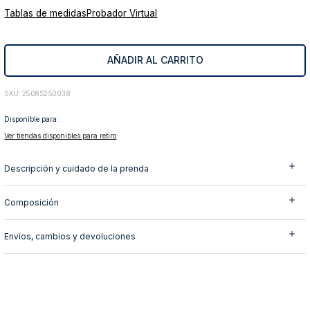
Tablas de medidas
Probador Virtual
10
.
abrigo
AÑADIR AL CARRITO
:
2508S250038
Disponible para:
Ver tiendas disponibles para retiro
Descripción y cuidado de la prenda
Composición
Envíos, cambios y devoluciones