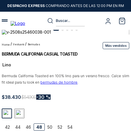
DESPACHO EXPRESS
COMPRANDO ANTES DE LAS 12:00 PM EN RM
Buscar...
Términos más buscados
1
.
sweater
vestuario
bermudas
Más vendidos
BERMUDA CALIFORNIA CASUAL TOASTED
2
.
chaquetas
Lino
3
.
camisas
Bermuda California Toasted en 100% lino para un verano fresco. Calce slim
4
.
pantalon
fit ideal para tu look en
bermudas de hombre
.
5
.
jeans
$
38
6
.
.
430
chaqueta cuero
$
54
.
900
30 %
7
.
chaqueta
8
.
blazer
42
44
46
48
50
52
54
9
.
poleron