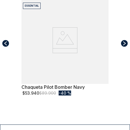
ESSENTIAL
Chaqueta Pilot Bomber Navy
S
$
53
.
940
$
89
.
900
40 %
Comprar