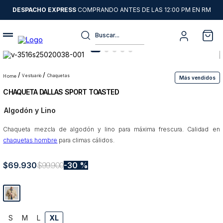
DESPACHO EXPRESS
COMPRANDO ANTES DE LAS 12:00 PM EN RM
Buscar...
Términos más buscados
1
.
sweater
vestuario
chaquetas
Más vendidos
CHAQUETA DALLAS SPORT TOASTED
2
.
camisas
Algodón y Lino
3
.
chaquetas
Chaqueta mezcla de algodón y lino para máxima frescura. Calidad en
4
.
pantalon
chaquetas hombre
para climas cálidos.
5
.
jeans
$
69
6
.
.
930
chaqueta cuero
$
99
.
900
30 %
7
.
blazer
8
.
chaqueta
9
.
poleron
S
M
L
XL