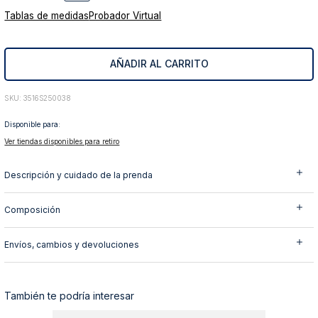
Tablas de medidas
Probador Virtual
10
.
abrigo
AÑADIR AL CARRITO
:
3516S250038
Disponible para:
Ver tiendas disponibles para retiro
Descripción y cuidado de la prenda
Composición
Envíos, cambios y devoluciones
También te podría interesar