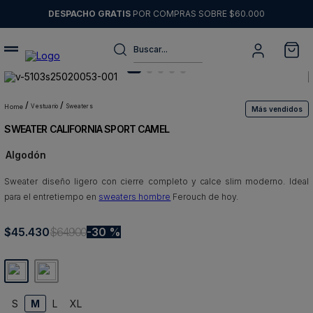
DESPACHO GRATIS
POR COMPRAS SOBRE $60.000
Buscar...
Términos más buscados
1
.
sweater
vestuario
sweaters
Más vendidos
SWEATER CALIFORNIA SPORT CAMEL
2
.
chaquetas
Algodón
3
.
pantalon
Sweater diseño ligero con cierre completo y calce slim moderno. Ideal
4
.
camisas
para el entretiempo en
sweaters hombre
Ferouch de hoy.
5
.
chaqueta cuero
$
45
6
.
.
430
blazer
$
64
.
900
30 %
7
.
jeans
8
.
chaqueta
S
M
L
XL
9
.
poleron