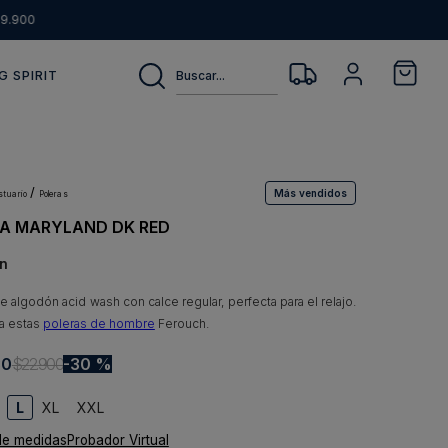
9.900
Buscar...
G SPIRIT
Más vendidos
estuario
poleras
A MARYLAND DK RED
n
 algodón acid wash con calce regular, perfecta para el relajo.
a estas
poleras de hombre
Ferouch.
30
$
22
.
900
30 %
L
XL
XXL
de medidas
Probador Virtual