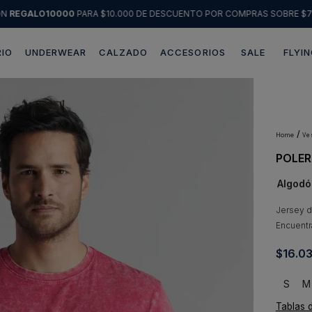
ÓN
REGALO10000
PARA $10.000 DE DESCUENTO POR COMPRAS SOBRE $7
IO
UNDERWEAR
CALZADO
ACCESORIOS
SALE
FLYIN
Términos más buscados
1
.
sweater
2
.
chaquetas
v
POLER
3
.
pantalon
Algodó
4
.
camisas
5
.
chaqueta cuero
Jersey de
Encuentr
6
.
blazer
$
16
.
0
7
.
jeans
8
.
chaqueta
S
M
Tablas 
9
.
poleron