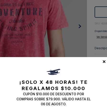
10
.
abrigo
:
420
Disponible
Ver tiend
Descripc
Composi
✕
Envíos, 
¡SOLO X 48 HORAS!
TE
REGALAMOS $10.000
CUPÓN $10.000 DE DESCUENTO POR
COMPRAS SOBRE $79.900. VÁLIDO HASTA EL
06 DE AGOSTO.