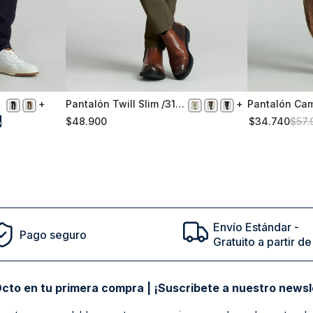
Pantalón Twill Slim /31
Pantalón Ca
50
50
Business Camel
Camel
%
$
48
.
900
$
34
.
740
$
57
.
Comprar
Envío Estándar -
Pago seguro
Gratuito a partir 
cto en tu primera compra | ¡Suscribete a nuestro newsl