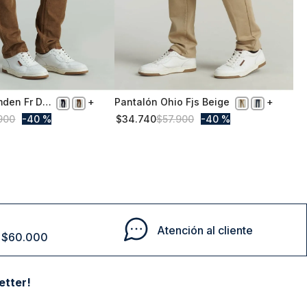
mden Fr Dk
Pantalón Ohio Fjs Beige
50
900
40 %
$
34
.
740
$
57
.
900
40 %
Comprar
Comprar
Atención al cliente
de $60.000
etter!