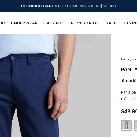
DESPACHO GRATIS
POR COMPRAS SOBRE $60.000
IO
UNDERWEAR
CALZADO
ACCESORIOS
SALE
FLYIN
Términos más buscados
1
.
sweater
2
.
chaquetas
v
PANTA
3
.
camisas
Algodó
4
.
pantalon
5
.
jeans
Pantalón
más
pan
6
.
chaqueta cuero
$
48
.
9
7
.
chaqueta
8
.
blazer
9
.
poleron