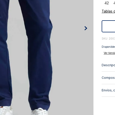
42
10
.
abrigo
Tablas 
:
200
Disponible
Ver tiend
Descripc
Composi
Envíos, 