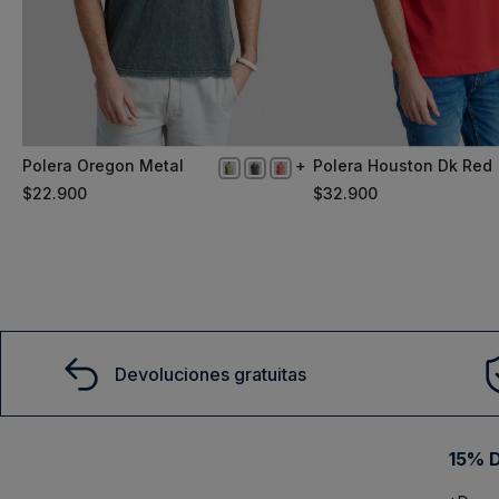
Polera Oregon Metal
Polera Houston Dk Red
XL
XXL
$
22
.
900
$
32
.
900
Comprar
Comprar
Devoluciones gratuitas
15% D