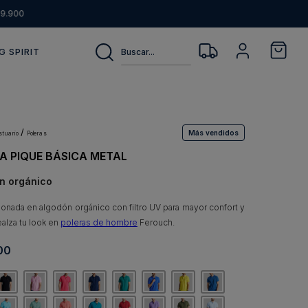
9.900
Buscar...
G SPIRIT
Más vendidos
estuario
poleras
A PIQUE BÁSICA METAL
n orgánico
onada en algodón orgánico con filtro UV para mayor confort y
ealza tu look en
poleras de hombre
Ferouch.
00