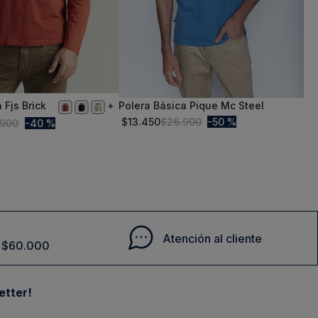
 Fjs Brick
Polera Básica Pique Mc Steel
S
$
13
.
450
$
26
.
900
50 %
900
40 %
Comprar
Comprar
Atención al cliente
de $60.000
etter!