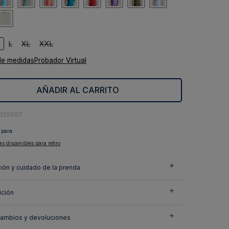
L
XL
XXL
de medidas
Probador Virtual
AÑADIR AL CARRITO
1S250107
 para:
as disponibles para retiro
ión y cuidado de la prenda
ción
cambios y devoluciones