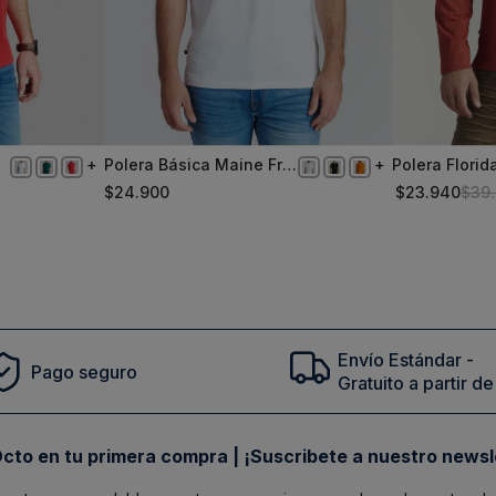
Polera Básica Maine Fr
Polera Florida
S
XL
White
$
24
.
900
$
23
.
940
$
39
.
Comprar
Envío Estándar -
Pago seguro
Gratuito a partir 
cto en tu primera compra | ¡Suscribete a nuestro newsl