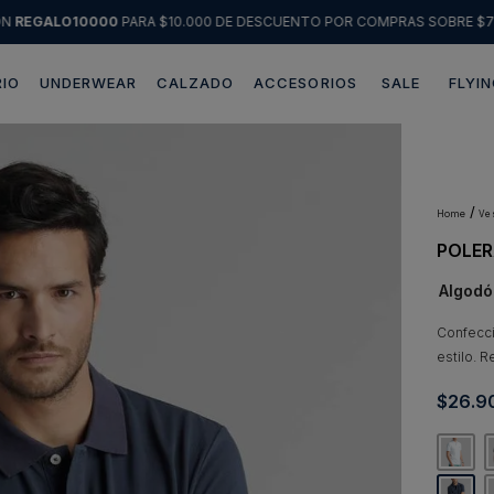
ÓN
REGALO10000
PARA $10.000 DE DESCUENTO POR COMPRAS SOBRE $7
IO
UNDERWEAR
CALZADO
ACCESORIOS
SALE
FLYIN
Términos más buscados
1
.
sweater
2
.
chaquetas
v
POLER
3
.
pantalon
Algodó
4
.
camisas
5
.
chaqueta cuero
Confecci
estilo. R
6
.
jeans
$
26
.
9
7
.
blazer
8
.
chaqueta
9
.
poleron