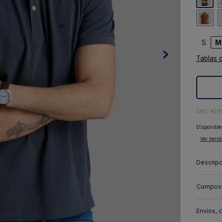
10
.
abrigo
S
M
Tablas 
:
400
Disponible
Ver tiend
Descripc
Composi
Envíos, 