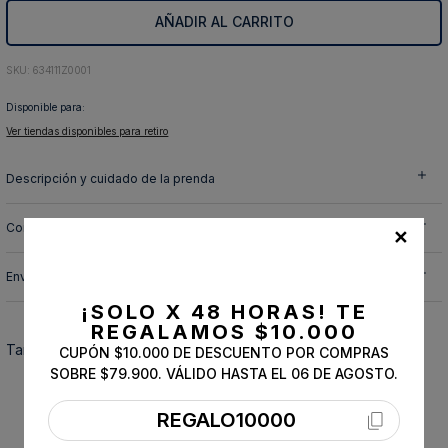
AÑADIR AL CARRITO
10
.
abrigo
:
634111Z0001
Disponible para:
Ver tiendas disponibles para retiro
Descripción y cuidado de la prenda
Composición
✕
Envíos, cambios y devoluciones
¡SOLO X 48 HORAS!
TE
REGALAMOS $10.000
También te podría interesar
CUPÓN $10.000 DE DESCUENTO POR COMPRAS
SOBRE $79.900. VÁLIDO HASTA EL 06 DE AGOSTO.
REGALO10000