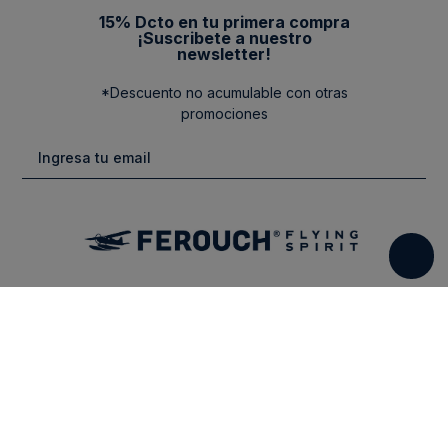
15% Dcto en tu primera compra
¡Suscribete a nuestro
newsletter!
*Descuento no acumulable con otras
promociones
Categorias