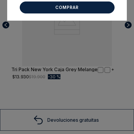
COMPRAR
Tri Pack New York Caja Grey Melange
S/T
$
13
.
930
$
19
.
900
30 %
Comprar
Devoluciones gratuitas