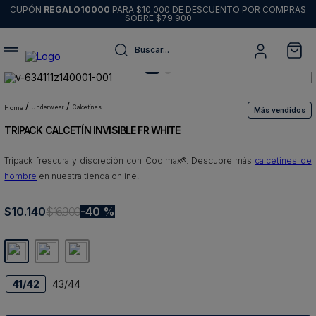
CUPÓN
REGALO10000
PARA $10.000 DE DESCUENTO POR COMPRAS
SOBRE $79.900
Buscar...
Términos más buscados
1
.
sweater
underwear
calcetines
Más vendidos
TRIPACK CALCETÍN INVISIBLE FR WHITE
2
.
chaquetas
3
.
pantalon
Tripack frescura y discreción con Coolmax®. Descubre más
calcetines de
hombre
en nuestra tienda online.
4
.
camisas
5
.
chaqueta cuero
$
10
.
140
$
16
.
900
40 %
6
.
blazer
7
.
jeans
8
.
chaqueta
41/42
43/44
9
.
poleron