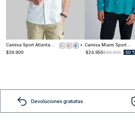
Camisa Sport Atlanta
Camisa Miami Sport
M
S
White
Lyocell Fj Dk River
$
39
.
900
$
24
.
950
$
49
.
900
50 
Comprar
Comprar
Devoluciones gratuitas
15% D