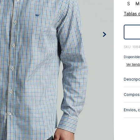
S
M
10
.
abrigo
Tablas 
:
108
Disponible
Ver tiend
Descripc
Composi
Envíos, 