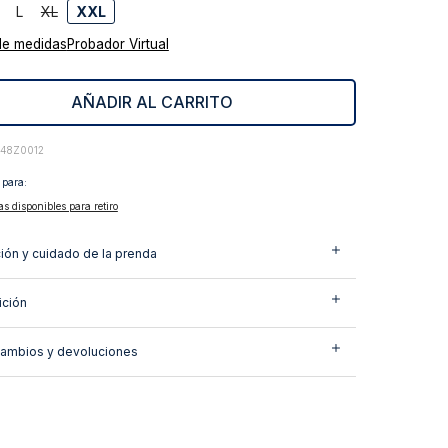
L
XL
XXL
de medidas
Probador Virtual
AÑADIR AL CARRITO
448Z0012
 para:
as disponibles para retiro
ión y cuidado de la prenda
ción
cambios y devoluciones