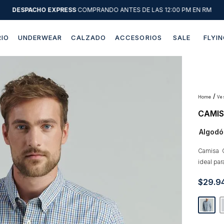
DESPACHO EXPRESS
COMPRANDO ANTES DE LAS 12:00 PM EN RM
IO
UNDERWEAR
CALZADO
ACCESORIOS
SALE
FLYIN
Términos más buscados
1
.
sweater
2
.
chaquetas
v
CAMIS
3
.
camisas
Algodó
4
.
pantalon
5
.
jeans
Camisa 
ideal par
6
.
chaqueta cuero
$
29
.
9
7
.
chaqueta
8
.
blazer
9
.
poleron