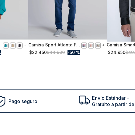
Camisa Sport Atlanta F
Camisa Smar
S
S
Fucsia
Dublin Grafit
%
$
22
.
450
$
44
.
900
50 %
$
24
.
950
$
49
.
Comprar
Envío Estándar -
Pago seguro
Gratuito a partir 
cto en tu primera compra | ¡Suscribete a nuestro newsl