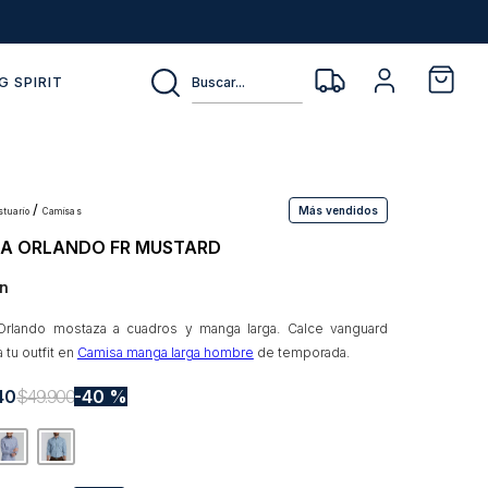
Buscar...
G SPIRIT
Más vendidos
estuario
camisas
A ORLANDO FR MUSTARD
n
Orlando mostaza a cuadros y manga larga. Calce vanguard
a tu outfit en
Camisa manga larga hombre
de temporada.
40
$
49
.
900
40 %