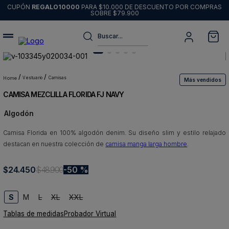
CUPÓN
REGALO10000
PARA $10.000 DE DESCUENTO POR COMPRAS
SOBRE $79.900
Buscar...
Términos más buscados
1
.
sweater
vestuario
camisas
Más vendidos
CAMISA MEZCLILLA FLORIDA FJ NAVY
2
.
chaquetas
Algodón
3
.
pantalon
Camisa Florida en 100% algodón denim. Su diseño slim y estilo relajado
4
.
camisas
destacan en nuestra colección de
camisa manga larga hombre
.
5
.
chaqueta cuero
$
24
6
.
.
450
blazer
$
48
.
900
50 %
7
.
jeans
S
M
L
XL
XXL
8
.
chaqueta
Tablas de medidas
Probador Virtual
9
.
poleron