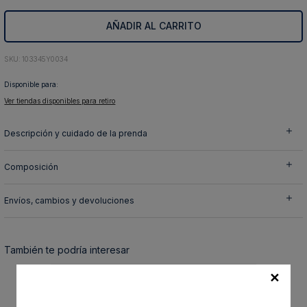
10
.
abrigo
AÑADIR AL CARRITO
:
103345Y0034
Disponible para:
Ver tiendas disponibles para retiro
Descripción y cuidado de la prenda
Composición
Envíos, cambios y devoluciones
También te podría interesar
✕