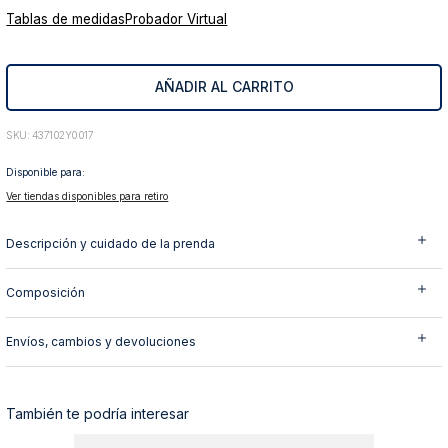
Tablas de medidas
Probador Virtual
10
.
abrigo
AÑADIR AL CARRITO
:
437102Y0017
Disponible para:
Ver tiendas disponibles para retiro
Descripción y cuidado de la prenda
Composición
Envíos, cambios y devoluciones
También te podría interesar