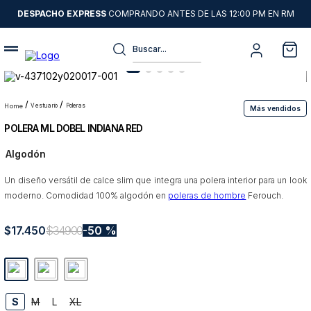
DESPACHO EXPRESS
COMPRANDO ANTES DE LAS 12:00 PM EN RM
Buscar...
Términos más buscados
1
.
sweater
vestuario
poleras
Más vendidos
POLERA ML DOBEL INDIANA RED
2
.
chaquetas
Algodón
3
.
camisas
Un diseño versátil de calce slim que integra una polera interior para un look
4
.
pantalon
moderno. Comodidad 100% algodón en
poleras de hombre
Ferouch.
5
.
chaqueta cuero
$
17
6
.
.
450
jeans
$
34
.
900
50 %
7
.
chaqueta
8
.
blazer
S
M
L
XL
9
.
poleron