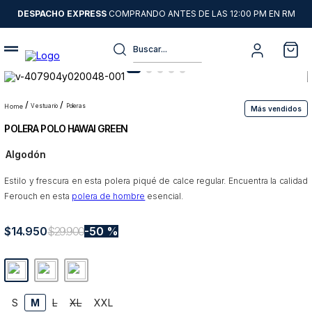
DESPACHO EXPRESS
COMPRANDO ANTES DE LAS 12:00 PM EN RM
Buscar...
Términos más buscados
1
.
sweater
vestuario
poleras
Más vendidos
POLERA POLO HAWAI GREEN
2
.
chaquetas
Algodón
3
.
pantalon
Estilo y frescura en esta polera piqué de calce regular. Encuentra la calidad
4
.
camisas
Ferouch en esta
polera de hombre
esencial.
5
.
chaqueta cuero
$
14
6
.
.
950
jeans
$
29
.
900
50 %
7
.
blazer
8
.
chaqueta
S
M
L
XL
XXL
9
.
poleron