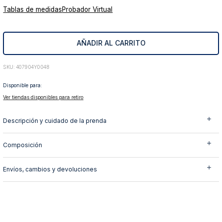
Tablas de medidas
Probador Virtual
10
.
abrigo
AÑADIR AL CARRITO
:
407904Y0048
Disponible para:
Ver tiendas disponibles para retiro
Descripción y cuidado de la prenda
Composición
Envíos, cambios y devoluciones