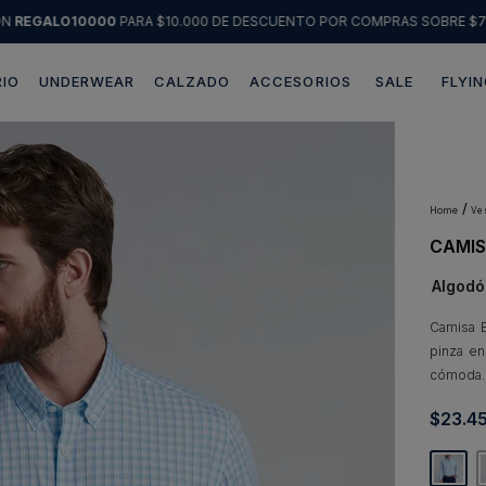
ÓN
REGALO10000
PARA $10.000 DE DESCUENTO POR COMPRAS SOBRE $7
IO
UNDERWEAR
CALZADO
ACCESORIOS
SALE
FLYIN
Términos más buscados
1
.
sweater
2
.
chaquetas
v
CAMIS
3
.
pantalon
Algodó
4
.
camisas
5
.
chaqueta cuero
Camisa 
pinza en
6
.
blazer
cómoda.
7
.
jeans
$
23
.
4
8
.
chaqueta
9
.
poleron