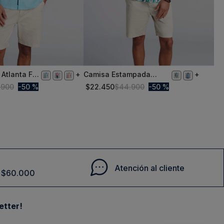
 Atlanta F
Camisa Estampada
XXL
Hojas Fj River
.
900
50 %
$
22
.
450
$
44
.
900
50 %
Comprar
Comprar
Atención al cliente
de $60.000
etter!