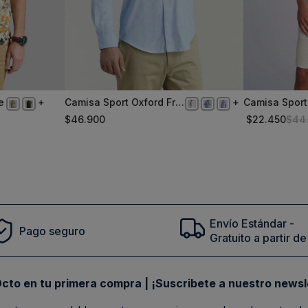
e
Camisa Sport Oxford Fr
Camisa Sport
XL
XXL
Sky
Turquoise
$
46
.
900
$
22
.
450
$
44
Comprar
Envío Estándar -
Pago seguro
Gratuito a partir 
cto en tu primera compra | ¡Suscribete a nuestro newsl