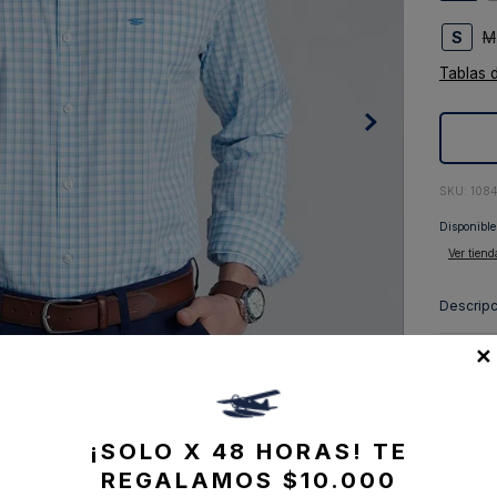
10
.
abrigo
S
M
Tablas 
:
108
Disponible
Ver tiend
Descripc
✕
Composi
Envíos, 
¡SOLO X 48 HORAS!
TE
REGALAMOS $10.000