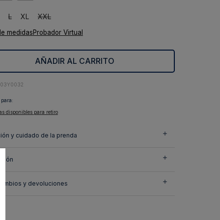
L
XL
XXL
de medidas
Probador Virtual
AÑADIR AL CARRITO
403Y0032
 para:
as disponibles para retiro
ión y cuidado de la prenda
ción
cambios y devoluciones