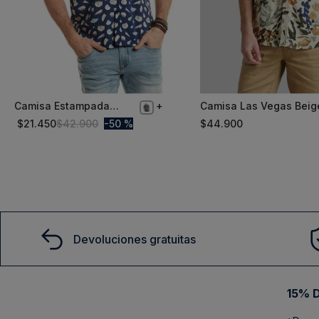
Camisa Estampada
Camisa Las Vegas Beig
M
XL
Hamptons Fj Navy
$
21
.
450
$
42
.
900
50 %
$
44
.
900
Comprar
Comprar
Devoluciones gratuitas
15% D