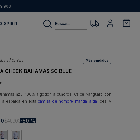
9.900
Buscar...
G SPIRIT
Más vendidos
estuario
camisas
A CHECK BAHAMAS SC BLUE
n
Bahamas azul 100% algodón a cuadros. Calce vanguard con
 la espalda en esta
camisa de hombre manga larga
ideal y
50
$
46
.
900
50 %