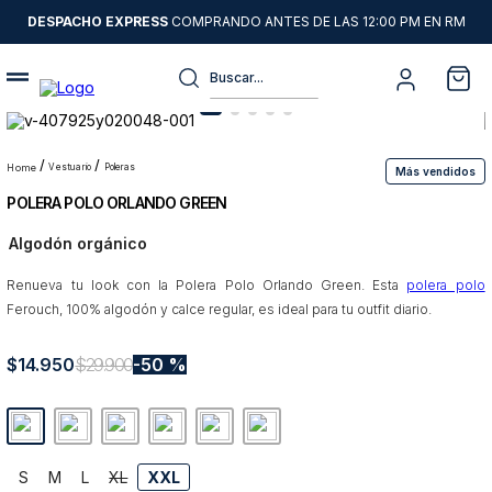
DESPACHO EXPRESS
COMPRANDO ANTES DE LAS 12:00 PM EN RM
Buscar...
Términos más buscados
1
.
sweater
vestuario
poleras
Más vendidos
POLERA POLO ORLANDO GREEN
2
.
chaquetas
Algodón orgánico
3
.
camisas
Renueva tu look con la Polera Polo Orlando Green. Esta
4
.
pantalon
polera polo
Ferouch, 100% algodón y calce regular, es ideal para tu outfit diario.
5
.
chaqueta cuero
$
14
6
.
.
950
jeans
$
29
.
900
50 %
7
.
chaqueta
8
.
blazer
S
M
L
XL
XXL
9
.
poleron