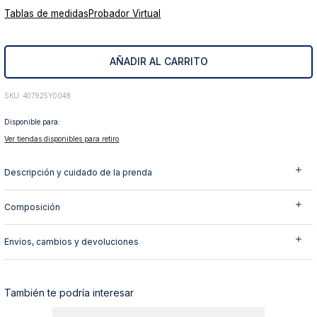
Tablas de medidas
Probador Virtual
10
.
abrigo
AÑADIR AL CARRITO
:
407925Y0048
Disponible para:
Ver tiendas disponibles para retiro
Descripción y cuidado de la prenda
Composición
Envíos, cambios y devoluciones
También te podría interesar