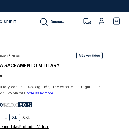
Buscar...
G SPIRIT
Más vendidos
estuario
poleras
A SACRAMENTO MILITARY
n
tilo y confort. 100% algodón, dirty wash, calce regular. Ideal
ook. Explora más
poleras hombre
.
0
$
29
.
900
50 %
L
XL
XXL
de medidas
Probador Virtual