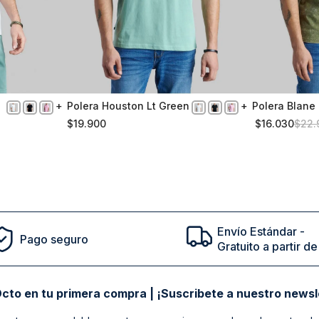
Polera Houston Lt Green
Polera Blane 
S
XXL
$
19
.
900
$
16
.
030
$
22
.
Comprar
Envío Estándar -
Pago seguro
Gratuito a partir 
cto en tu primera compra | ¡Suscribete a nuestro newsl