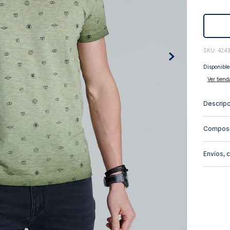
10
.
abrigo
:
424
Disponible
Ver tiend
Descripc
Composi
Envíos, 