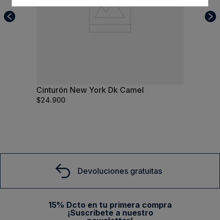
Cinturón New York Dk Camel
95
$
24
.
900
Comprar
Devoluciones gratuitas
15% Dcto en tu primera compra
¡Suscribete a nuestro