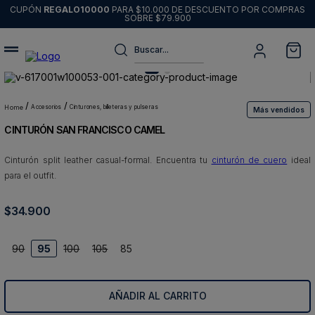
CUPÓN
REGALO10000
PARA $10.000 DE DESCUENTO POR COMPRAS
SOBRE $79.900
Buscar...
Términos más buscados
1
.
sweater
accesorios
cinturones, billeteras y pulseras
Más vendidos
CINTURÓN SAN FRANCISCO CAMEL
2
.
chaquetas
3
.
pantalon
Cinturón split leather casual-formal. Encuentra tu
cinturón de cuero
ideal
para el outfit.
4
.
camisas
5
.
chaqueta cuero
$
34
.
900
6
.
blazer
90
95
100
105
85
7
.
jeans
8
.
chaqueta
AÑADIR AL CARRITO
9
.
poleron