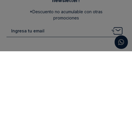
newsletter!
*Descuento no acumulable con otras
promociones
Categorias
New Arrivals
Ayuda
Vestuario