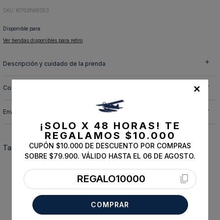
10
.
abrigo
:
617001W0053
Disponible para:
Ver tiendas disponibles para retiro
Descripción y cuidado de la prenda
✕
Composición
Envíos, cambios y devoluciones
¡SOLO X 48 HORAS!
TE
REGALAMOS $10.000
CUPÓN $10.000 DE DESCUENTO POR COMPRAS
También te podría interesar
SOBRE $79.900. VÁLIDO HASTA EL 06 DE AGOSTO.
REGALO10000
COMPRAR