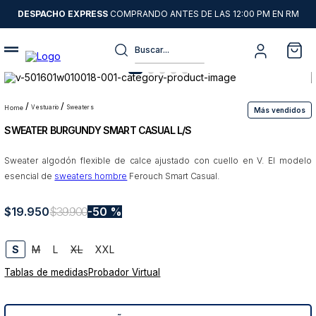
DESPACHO EXPRESS
COMPRANDO ANTES DE LAS 12:00 PM EN RM
Buscar...
Términos más buscados
1
.
sweater
vestuario
sweaters
Más vendidos
SWEATER BURGUNDY SMART CASUAL L/S
2
.
chaquetas
3
.
camisas
Sweater algodón flexible de calce ajustado con cuello en V. El modelo
esencial de
sweaters hombre
Ferouch Smart Casual.
4
.
pantalon
5
.
jeans
$
19
.
950
$
39
.
900
50 %
6
.
chaqueta cuero
S
M
L
XL
XXL
7
.
chaqueta
Tablas de medidas
Probador Virtual
8
.
blazer
9
.
poleron