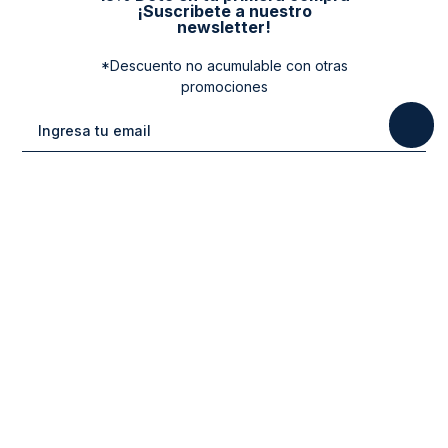
¡Suscribete a nuestro
newsletter!
*Descuento no acumulable con otras
promociones
Categorias
New Arrivals
Ayuda
Vestuario
Cuidado de la Ropa
Contacto