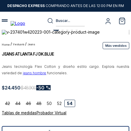
DESPACHO EXPRESS
COMPRANDO ANTES DE LAS 12:00 PM EN RM
Buscar...
Términos más buscados
1
.
sweater
vestuario
jeans
Más vendidos
JEANS ATLANTA FJ DK.BLUE
2
.
chaquetas
3
.
camisas
Jeans tecnología Flex Cotton y diseño estilo cargo. Explora nuestra
variedad de
jeans hombre
funcionales.
4
.
pantalon
5
.
jeans
$
24
.
450
$
48
.
900
50 %
6
.
chaqueta cuero
42
44
46
48
50
52
54
7
.
chaqueta
Tablas de medidas
Probador Virtual
8
.
blazer
9
.
poleron