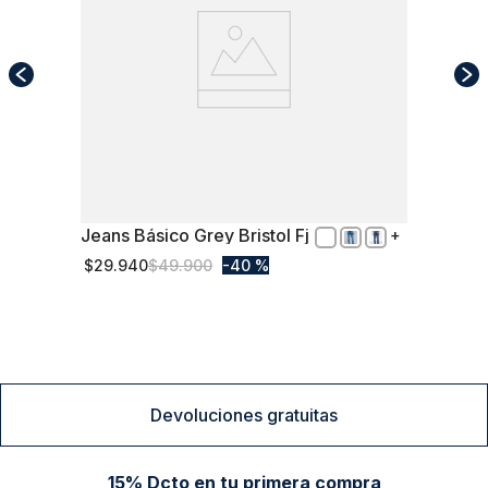
Jeans Básico Grey Bristol Fj
48
$
29
.
940
$
49
.
900
40 %
Comprar
Devoluciones gratuitas
15% Dcto en tu primera compra