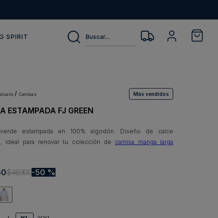
Buscar...
G SPIRIT
Más vendidos
estuario
camisas
A ESTAMPADA FJ GREEN
verde estampada en 100% algodón. Diseño de calce
d, ideal para renovar tu colección de
camisa manga larga
50
$
46
.
900
50 %