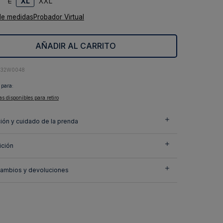
L
XL
XXL
de medidas
Probador Virtual
AÑADIR AL CARRITO
432W0048
 para:
as disponibles para retiro
ión y cuidado de la prenda
ción
cambios y devoluciones