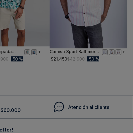
mpada
Camisa Sport Baltimore F
XXL
r
Lt Coral
.
900
50 %
$
21
.
450
$
42
.
900
50 %
Comprar
Comprar
Atención al cliente
de $60.000
etter!