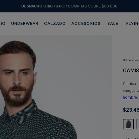
DESPACHO GRATIS
POR COMPRAS SOBRE $60.000
IO
UNDERWEAR
CALZADO
ACCESORIOS
SALE
FLYIN
Términos más buscados
1
.
sweater
2
.
chaquetas
v
CAMIS
3
.
pantalon
4
.
camisas
Camisa 
vanguar
5
.
chaqueta cuero
hombre
.
6
.
jeans
$
23
.
4
7
.
blazer
8
.
chaqueta
9
.
poleron