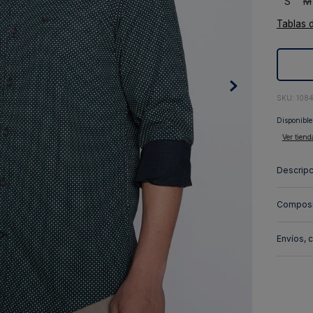
S
M
10
.
abrigo
Tablas 
:
108
Disponible
Ver tiend
Descripc
Composi
Envíos, 