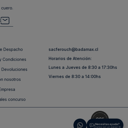
 cuero.
 de Despacho
sacferouch@badamax.cl
Horarios de Atención:
y Condiciones
Lunes a Jueves de 8:30 a 17:30hs
 Devoluciones
Viernes de 8:30 a 14:00hs
on nosotros
 Empresa
ales concurso
¿Necesitas ayuda?
Chatea con un asesor IA