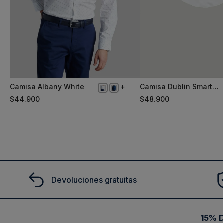
Camisa Albany White
Camisa Dublin Smart
XL
S
Casual White
$
44
.
900
$
48
.
900
Comprar
Comprar
Devoluciones gratuitas
15% D