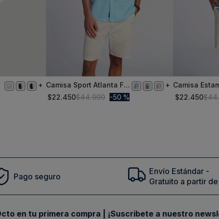
Camisa Sport Atlanta F
Camisa Esta
XXL
XXL
Turquoise
Hojas Fj Rive
$
22
.
450
$
44
.
900
50 %
$
22
.
450
$
44
Comprar
Envío Estándar -
Pago seguro
Gratuito a partir 
cto en tu primera compra | ¡Suscribete a nuestro newsl