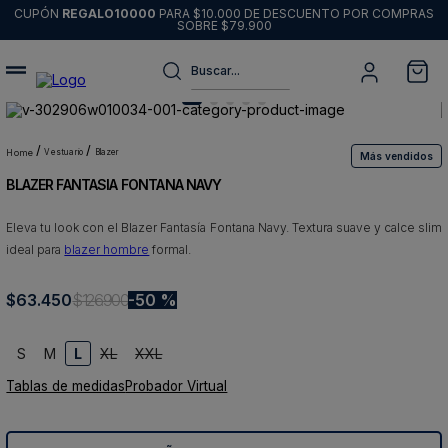
CUPÓN
REGALO10000
PARA $10.000 DE DESCUENTO POR COMPRAS
SOBRE $79.900
Buscar...
Términos más buscados
1
.
sweater
vestuario
blazer
Más vendidos
BLAZER FANTASIA FONTANA NAVY
2
.
chaquetas
3
.
pantalon
Eleva tu look con el Blazer Fantasía Fontana Navy. Textura suave y calce slim
ideal para
blazer hombre
formal.
4
.
camisas
5
.
chaqueta cuero
$
63
.
450
$
126
.
900
50 %
6
.
blazer
S
M
L
XL
XXL
7
.
jeans
Tablas de medidas
Probador Virtual
8
.
chaqueta
9
.
poleron