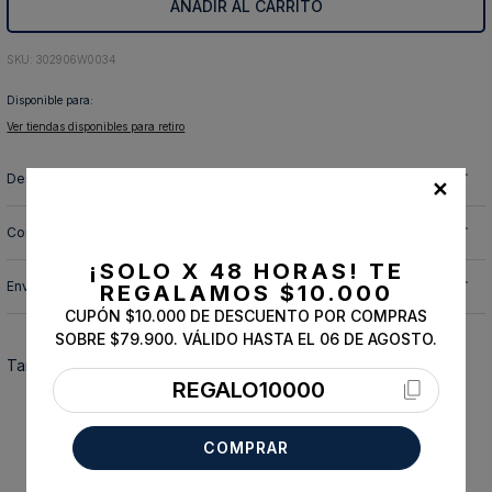
AÑADIR AL CARRITO
10
.
abrigo
:
302906W0034
Disponible para:
Ver tiendas disponibles para retiro
Descripción y cuidado de la prenda
✕
Composición
¡SOLO X 48 HORAS!
TE
Envíos, cambios y devoluciones
REGALAMOS $10.000
CUPÓN $10.000 DE DESCUENTO POR COMPRAS
SOBRE $79.900. VÁLIDO HASTA EL 06 DE AGOSTO.
También te podría interesar
REGALO10000
COMPRAR