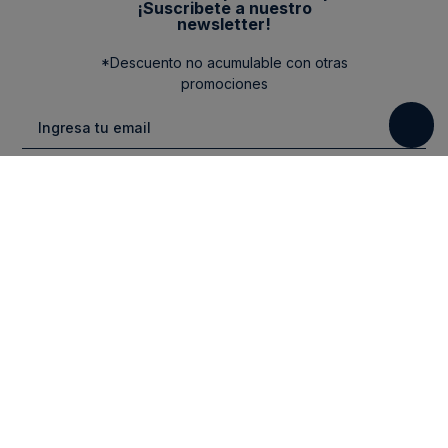
¡Suscribete a nuestro
newsletter!
*Descuento no acumulable con otras
promociones
Categorias
New Arrivals
Ayuda
Vestuario
Cuidado de la Ropa
Contacto