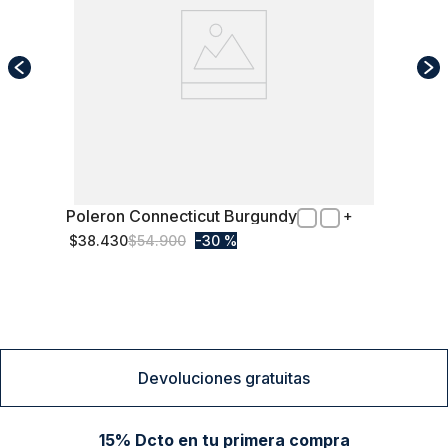
Poleron Connecticut Burgundy
L
$
38
.
430
$
54
.
900
30 %
Comprar
Devoluciones gratuitas
15% Dcto en tu primera compra