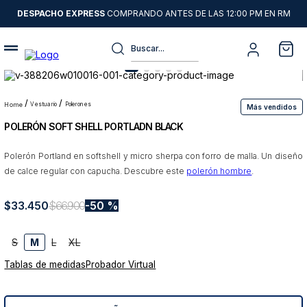
DESPACHO EXPRESS
COMPRANDO ANTES DE LAS 12:00 PM EN RM
Buscar...
Términos más buscados
1
.
sweater
vestuario
polerones
Más vendidos
POLERÓN SOFT SHELL PORTLADN BLACK
2
.
chaquetas
3
.
pantalon
Polerón Portland en softshell y micro sherpa con forro de malla. Un diseño
de calce regular con capucha. Descubre este
polerón hombre
.
4
.
camisas
5
.
chaqueta cuero
$
33
.
450
$
66
.
900
50 %
6
.
jeans
S
M
L
XL
7
.
blazer
Tablas de medidas
Probador Virtual
8
.
chaqueta
9
.
poleron