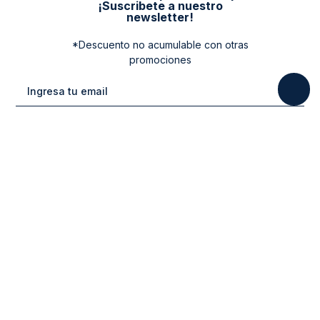
¡Suscribete a nuestro
newsletter!
*Descuento no acumulable con otras
promociones
Categorias
New Arrivals
Ayuda
Vestuario
Cuidado de la Ropa
Contacto