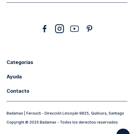
10
.
abrigo
Categorias
New Arrivals
Ayuda
Vestuario
Cuidado de la Ropa
Contacto
Calzado
Tiendas
sacferouch@badamax.cl
Accesorios
Preguntas frecuentes
Badamax | Ferouch - Dirección Lincoyán 9825, Quilicura, Santiago
Horarios de Atención:
Sale
Formas de Pago
Copyright © 2025 Badamax - Todos los derechos reservados
Lunes a Jueves de 8:30 a 17:30hs
Flying Spirit
Mi Cuenta