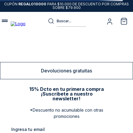
CUPÓN
REGALO10000
PARA $10.000 DE DESCUENTO POR COMPRAS
SOBRE $79.900
Buscar...
Términos más buscados
1
.
sweater
2
.
chaquetas
3
.
pantalon
Devoluciones gratuitas
4
.
camisas
5
.
chaqueta cuero
15% Dcto en tu primera compra
¡Suscribete a nuestro
6
.
blazer
newsletter!
7
.
jeans
*Descuento no acumulable con otras
promociones
8
.
chaqueta
9
.
poleron