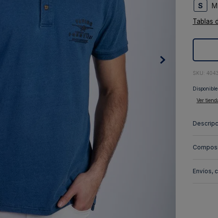
S
M
10
.
abrigo
Tablas 
:
404
Disponible
Ver tiend
Descripc
Composi
Envíos, 