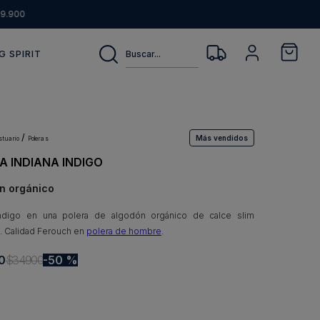
9.900
Buscar...
G SPIRIT
Más vendidos
estuario
poleras
A INDIANA INDIGO
n orgánico
índigo en una polera de algodón orgánico de calce slim
 Calidad Ferouch en
polera de hombre
.
0
$
34
.
900
50 %