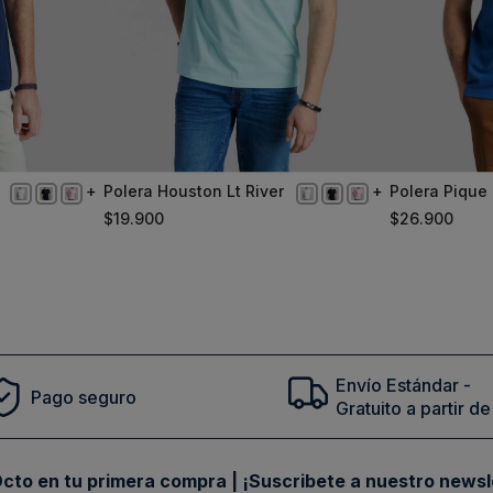
Polera Houston Lt River
Polera Pique
XL
XL
Steel
$
19
.
900
$
26
.
900
Comprar
Envío Estándar -
Pago seguro
Gratuito a partir 
cto en tu primera compra | ¡Suscribete a nuestro newsl