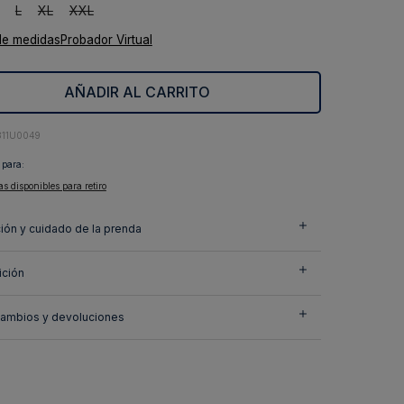
L
XL
XXL
de medidas
Probador Virtual
AÑADIR AL CARRITO
311U0049
 para:
as disponibles para retiro
ión y cuidado de la prenda
ción
cambios y devoluciones