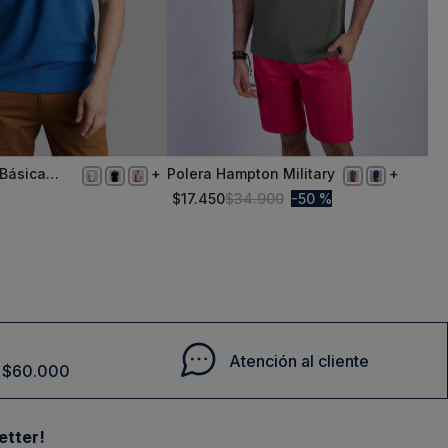
 Básica
Polera Hampton Military
S
$
17
.
450
$
34
.
900
50 %
Comprar
Comprar
Atención al cliente
de $60.000
etter!