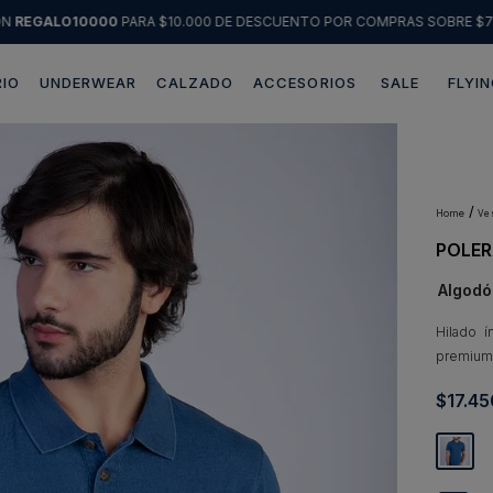
ÓN
REGALO10000
PARA $10.000 DE DESCUENTO POR COMPRAS SOBRE $7
IO
UNDERWEAR
CALZADO
ACCESORIOS
SALE
FLYIN
Términos más buscados
1
.
sweater
2
.
chaquetas
v
POLER
3
.
pantalon
Algodó
4
.
camisas
5
.
chaqueta cuero
Hilado 
premium.
6
.
jeans
$
17
.
45
7
.
blazer
8
.
chaqueta
9
.
poleron