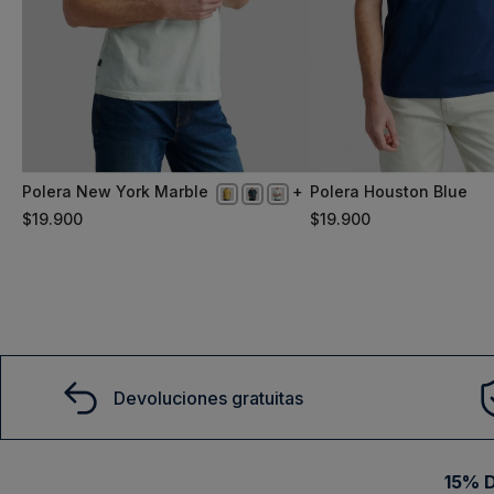
Polera New York Marble
Polera Houston Blue
XL
XL
$
19
.
900
$
19
.
900
Comprar
Comprar
Devoluciones gratuitas
15% D