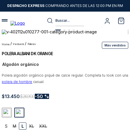
DESPACHO EXPRESS
COMPRANDO ANTES DE LAS 12:00 PM EN RM
Buscar...
Términos más buscados
1
.
sweater
vestuario
poleras
Más vendidos
POLERA ALBANI DK ORANGE
2
.
chaquetas
Algodón orgánico
3
.
camisas
Polera algodón orgánico piqué de calce regular. Completa tu look con una
4
.
pantalon
polera de hombre
casual.
5
.
jeans
$
13
6
.
.
450
chaqueta cuero
$
26
.
900
50 %
7
.
chaqueta
8
.
blazer
S
M
L
XL
XXL
9
.
poleron