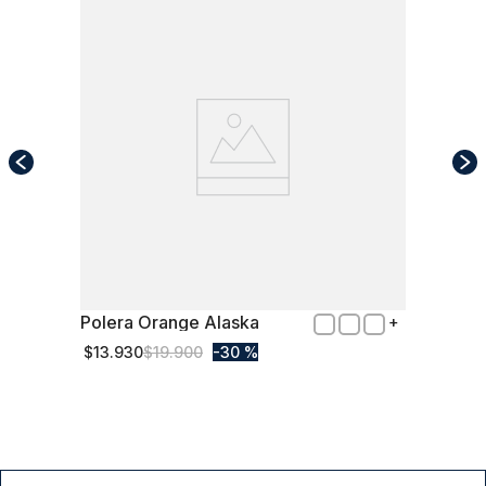
Polera Orange Alaska
XL
$
13
.
930
$
19
.
900
30 %
Comprar