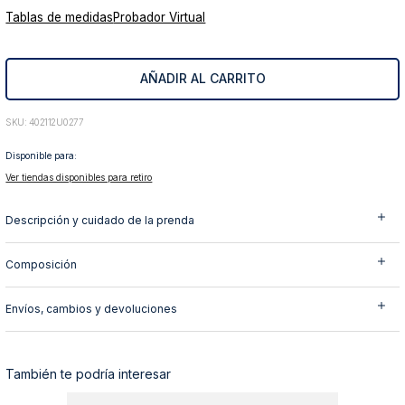
Tablas de medidas
Probador Virtual
10
.
abrigo
AÑADIR AL CARRITO
:
402112U0277
Disponible para:
Ver tiendas disponibles para retiro
Descripción y cuidado de la prenda
Composición
Envíos, cambios y devoluciones
También te podría interesar