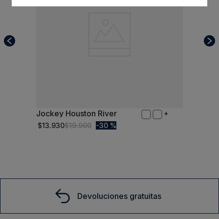
Jockey Houston River
S/T
$
13
.
930
$
19
.
900
30 %
Comprar
Devoluciones gratuitas