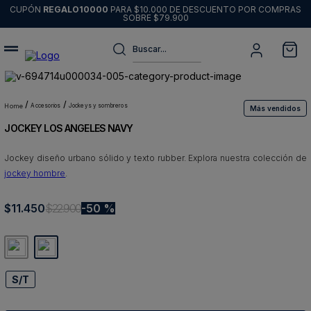
CUPÓN
REGALO10000
PARA $10.000 DE DESCUENTO POR COMPRAS
SOBRE $79.900
Buscar...
Términos más buscados
1
.
sweater
accesorios
jockeys y sombreros
Más vendidos
JOCKEY LOS ANGELES NAVY
2
.
chaquetas
3
.
pantalon
Jockey diseño urbano sólido y texto rubber. Explora nuestra colección de
jockey hombre
.
4
.
camisas
5
.
chaqueta cuero
$
11
.
450
$
22
.
900
50 %
6
.
jeans
7
.
blazer
8
.
chaqueta
S/T
9
.
poleron