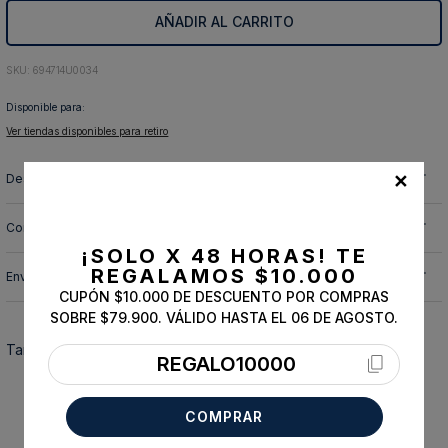
AÑADIR AL CARRITO
10
.
abrigo
:
694714U0034
Disponible para:
Ver tiendas disponibles para retiro
✕
Descripción y cuidado de la prenda
Composición
¡SOLO X 48 HORAS!
TE
REGALAMOS $10.000
Envíos, cambios y devoluciones
CUPÓN $10.000 DE DESCUENTO POR COMPRAS
SOBRE $79.900. VÁLIDO HASTA EL 06 DE AGOSTO.
También te podría interesar
REGALO10000
COMPRAR