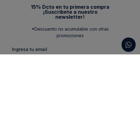
15% Dcto en tu primera compra
¡Suscribete a nuestro
newsletter!
*Descuento no acumulable con otras
promociones
Categorias