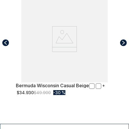
Bermuda Wisconsin Casual Beige
52
$
34
.
930
$
49
.
900
30 %
Comprar