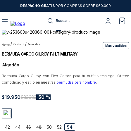
DESPACHO GRATIS
POR COMPRAS SOBRE $60.000
Buscar...
Términos más buscados
1
.
sweater
vestuario
bermudas
Más vendidos
BERMUDA CARGO GILROY FJ LT MILITARY
2
.
chaquetas
Algodón
3
.
camisas
Bermuda Cargo Gilroy con Flex Cotton para tu outfit veraniego. Ofrece
4
.
pantalon
comodidad y estilo en nuestras
bermudas para hombre
.
5
.
chaqueta cuero
$
19
6
.
.
950
jeans
$
39
.
900
50 %
7
.
chaqueta
8
.
blazer
42
44
46
48
50
52
54
9
.
poleron