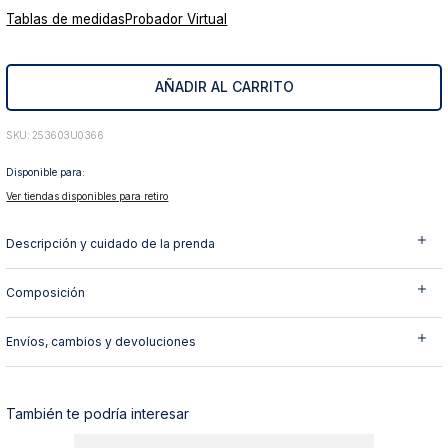
Tablas de medidas
Probador Virtual
10
.
abrigo
AÑADIR AL CARRITO
:
253603U0366
Disponible para:
Ver tiendas disponibles para retiro
Descripción y cuidado de la prenda
Composición
Envíos, cambios y devoluciones
También te podría interesar